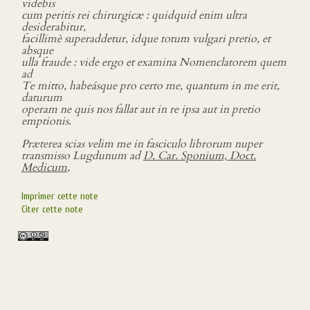
videbis
cum peritis rei chirurgicæ : quidquid enim ultra
desiderabitur,
facillimè superaddetur, idque totum vulgari pretio, et
absque
ulla fraude : vide ergo et examina Nomenclatorem quem
ad
Te mitto, habeásque pro certo me, quantum in me erit,
daturum
operam ne quis nos fallat aut in re ipsa aut in pretio
emptionis.
Præterea scias velim me in fasciculo librorum nuper
transmisso Lugdunum ad
D. Car. Sponium, Doct.
Medicum
,
Imprimer cette note
Citer cette note