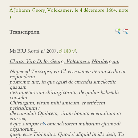
À Johann Georg Volckamer, le 4 décembre 1664, note
s.
Transcription
o
o
o
Ms BIU Santé
n
2007,
f
180 v
.
Clariss. Viro D. Io. Georg. Volcamero.
Noribergam.
Nuper ad Te scripsi, vir Cl. ecce tamen iterum scribo ut
respondeam
postremæ tuæ, in qua egisti de emendia supellectile
quadam
instrumentorum chirurgicorum, de quibus habendis
consului
Chirurgum, virum mihi amicum, et artificem
peritissimum :
ille consuluit Opificem, virum bonum et eruditum in
arte sua,
à quo sumpsit
n
N
omenclatorem multorum ejusmodi
organorum,
quem ecce Tibi mitto. Quod si aliquid in illo desit, Tu