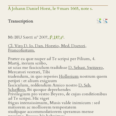
À Johann Daniel Horst, le 9 mars 1665, note s.
Transcription
o
o
o
Ms BIU Santé
n
2007,
f
187 r
.
Cl. Viro D. Io. Dan. Horstio, Med. Doctori,
Francofurtum.
Præter ea quæ nuper ad Te scripsi per Filium, 4.
Martij, iterum scribo,
ut scias me fasciculum tradidisse
D. Sebast. Switzero,
Mercatori vestrati, Tibi
tradendum, in quo reperies
Hollerium
nostrum quem
petijsti : et alium exiguum
fasciculum, reddendum Amico nostro
D. Seb.
Scheffero.
Ibi quoque deprehendes
Privilegium pro vestro Beyero, de cujus conditionibus
ad Te scripsi. Hîc viget
frigus intensissimum, Musis valde inimicum : sed
mitiorem ac molliorem tempestatem
studijsque accommodatiorem speramus mense