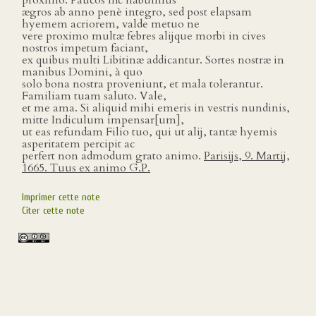
proximo. Paucos hîc habuimus
ægros ab anno penè integro, sed post elapsam
hyemem acriorem, valde metuo ne
vere proximo multæ febres alijque morbi in cives
nostros impetum faciant,
ex quibus multi Libitinæ addicantur. Sortes nostræ in
manibus Domini, à quo
solo bona nostra proveniunt, et mala tolerantur.
Familiam tuam saluto. Vale,
et me ama. Si aliquid mihi emeris in vestris nundinis,
mitte Indiculum impensar[um],
ut eas refundam Filio tuo, qui ut alij, tantæ hyemis
asperitatem percipit ac
perfert non admodum grato animo.
Parisijs, 9. Martij,
1665. Tuus ex animo G.P.
Imprimer cette note
Citer cette note