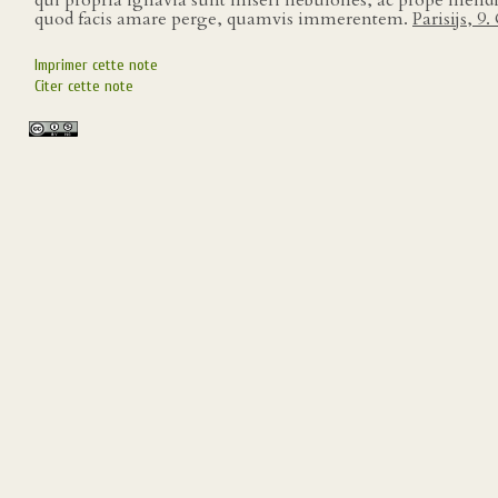
qui propria ignavia sunt miseri nebulones, ac prope mendic
quod facis amare perge, quamvis immerentem.
Parisijs, 9
Imprimer cette note
Citer cette note