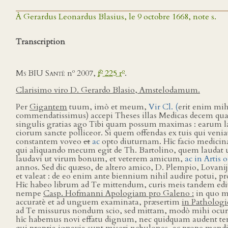
À Gerardus Leonardus Blasius, le 9 octobre 1668, note s.
Transcription
o
o
o
Ms BIU Santé
n
2007,
f
225 r
.
Clarisimo viro D. Gerardo Blasio, Amstelodamum.
Per
Gigantem
tuum, imò et meum,
Vir Cl. (
erit enim mih
commendatissimus) accepi Theses illas Medicas decem quas 
singulis gratias ago Tibi quam possum maximas : earum la
ciorum sancte polliceor. Si quem offendas ex tuis qui veni
constantem voveo
et
ac
opto diuturnam. Hîc facio medici
qui aliquando mecum egit de Th. Bartolino, quem laudat
laudavi ut virum bonum, et veterem amicum,
ac in Artis 
annos. Sed dic quæso, de altero amico, D. Plempio, Lovanij 
et valeat : de eo enim ante biennium nihil audire potui, p
Hîc habeo librum ad Te mittendum, curis meis tandem e
nempe
Casp. Hofmanni Apologiam pro Galeno :
in quo m
accuratè et ad unguem examinata, præsertim
in Pathologic
ad Te missurus nondum scio, sed mittam, modò mihi ocurr
hîc habemus novi effatu dignum, nec quidquam audent te