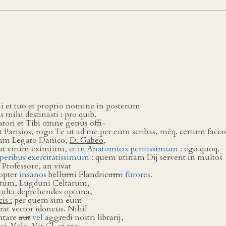
i et tuo et proprio nomine in posterum
mihi destinasti : pro quib.
tori et Tibi omne genus offi-
at Parisios, rogo Te ut ad me per eum scribas, méq. certum faci
nam Legato Danico,
D. Gabeo
,
 ut virum eximium
, et in Anatomicis peritissimum :
ego quoq.
operibus exercitatissimum :
quem utinam Dij servent in multos
Professore, an vivat
ropter
insanos
bell
um
i
Flandric
um
i furores
.
ditum, Lugduni Celtarum,
ulta deprehendes optima,
is :
per quem sim eum
at vector idoneus. Nihil
ntare
aut
vel
aggredi nostri librarij,