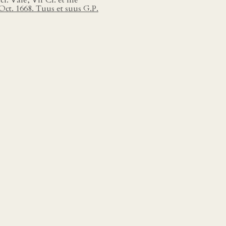
i. Vale, Vir Cl. et me
. Oct. 1668. Tuus et suus G.P.