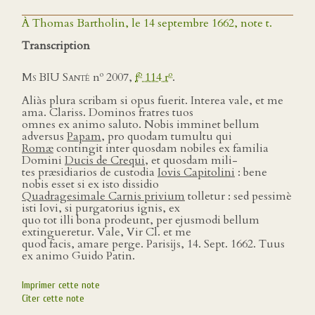
À Thomas Bartholin, le 14 septembre 1662, note t.
Transcription
o
o
o
Ms BIU Santé
n
2007,
f
114 r
.
Aliàs plura scribam si opus fuerit. Interea vale, et me
ama. Clariss. Dominos fratres tuos
omnes ex animo saluto. Nobis imminet bellum
adversus
Papam
, pro quodam tumultu qui
Romæ
contingit inter quosdam nobiles ex familia
Domini
Ducis de Crequi,
et quosdam mili-
tes præsidiarios de custodia
Iovis Capitolini
: bene
nobis esset si ex isto dissidio
Quadragesimale Carnis privium
tolletur : sed pessimè
isti Iovi, si purgatorius ignis, ex
quo tot illi bona prodeunt, per ejusmodi bellum
extingueretur. Vale, Vir Cl. et me
quod facis, amare perge. Parisĳs, 14. Sept. 1662. Tuus
ex animo Guido Patin.
Imprimer cette note
Citer cette note