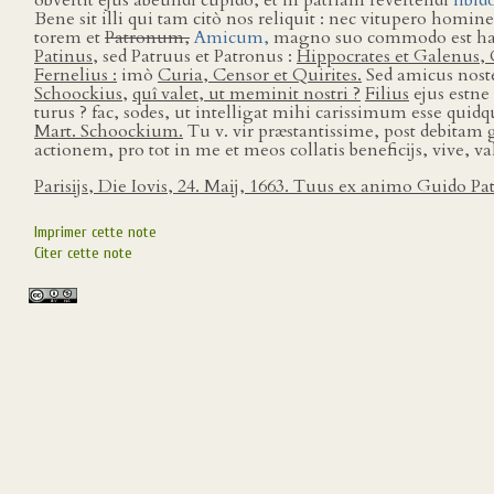
obvertit ejus abeundi cupido, et in patriam revertendi
libid
Bene sit illi qui tam citò nos reliquit : nec vitupero homi
torem et
Patronum,
Amicum,
magno suo commodo est habi
Patinus,
sed Patruus et Patronus :
Hippocrates et Galenus, 
Fernelius :
imò
Curia, Censor et Quirites.
Sed amicus nost
Schoockius,
quî valet, ut meminit nostri ?
Filius
ejus estne
turus ? fac, sodes, ut intelligat mihi carissimum esse quidq
Mart. Schoockium.
Tu v. vir præstantissime, post debitam
actionem, pro tot in me et meos collatis beneficĳs, vive, v
Parisĳs, Die Iovis, 24. Maĳ, 1663. Tuus ex animo Guido Pat
Imprimer cette note
Citer cette note