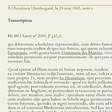
À Christiaen Utenbogard, le 24 mai 1663, note t.
Transcription
o
o
o
Ms BIU Santé
n
2007,
f
147 r
.
qui debitoriam schedulam repræsentabit, cum debito fœnor
tunc temporis traditæ ab ipso tuo Amico, qui quem voluerit
Parisienses,
verbi gratia tuum
Dominum des Martins,
vir
schedula pecuniam accipiet præsentissimam : de quo jam a
monitus fuit.
Quod spectat ad illum tuum ex Sorore nepotem, tandem
ex civitate Bituricensi redĳt Lutetiam, venit ad me, vidi e
tum propter Te, tum propter
Io. Heurnium,
ejus proavum :
studiorum hîc habenda et servanda : quod est mihi pollicitu
quid egisset, post triduum reversus est, ut valediceret, dixit
abiturum in Angliam, et postmodum reversurum in patria
dolore, nec mentior, non audivi : sperabam enim illum m
cum studentis alĳs quos habeo in Schola regia quotiescum
torem futurum, quotidie in ægris invisiendis, ubi eum a
dum et ad saniorem Medicinam introducerim. Sed hoc m