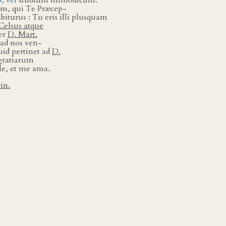
o, vel
studium immodicum.
nem, qui Te Præcep-
turus : Tu eris illi plusquam
Celsus atque
er
D. Mart.
 ad nos ven-
uid pertinet ad
D.
 gratiarum
ale, et me ama.
in.