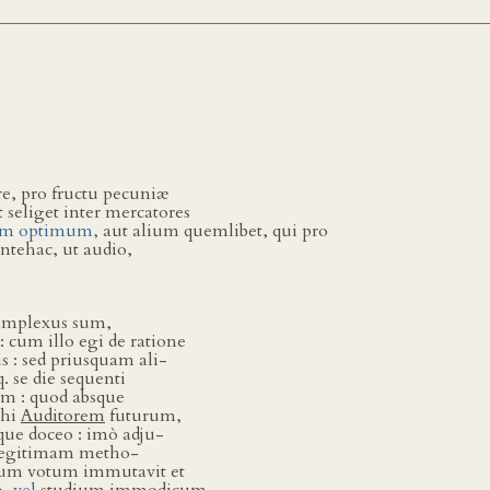
e, pro fructu pecuniæ
 seliget inter mercatores
um optimum,
aut alium quemlibet, qui pro
ntehac, ut audio,
t amplexus sum,
 cum illo egi de ratione
s : sed priusquam ali-
q. se die sequenti
m : quod absque
ihi
Auditorem
futurum,
que doceo : imò adju-
d legitimam metho-
eum votum immutavit et