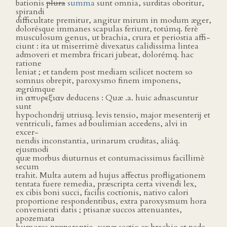
bationis
plura
summa
sunt omnia, surditas oboritur,
spirandi
difficultate premitur, angitur mirum in modum æger,
dolorésque immanes scapulas feriunt, totúmq. ferè
musculosum genus, ut brachia, crura et periostia affi-
ciunt : ita ut miserrimè divexatus calidissima lintea
admoveri et membra fricari jubeat, dolorémq. hac
ratione
leniat ; et tandem post mediam scilicet noctem so
somnus obrepit, paroxysmo finem imponens,
ægrúmque
in απυρεξιαν deducens : Quæ .a. huic adnascuntur
sunt
hypochondrij utriusq. levis tensio, major mesenterij et
ventriculi, fames ad boulimian accedens, alvi in
excer-
nendis inconstantia, urinarum cruditas, aliáq.
ejusmodi
quæ morbus diuturnus et contumacissimus facillimè
secum
trahit. Multa autem ad hujus affectus profligationem
tentata fuere remedia, præscripta certa vivendi lex,
ex cibis boni succi, facilis coctionis, nativo calori
proportione respondentibus, extra paroxysmum hora
convenienti datis ; ptisanæ succos attenuantes,
apozemata