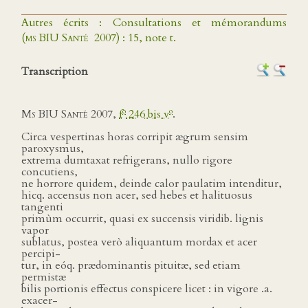
Autres écrits : Consultations et mémorandums
(
ms BIU Santé
2007) : 15, note t.
Transcription
o
o
Ms BIU Santé
2007,
f
246 bis v
.
Circa vespertinas horas corripit ægrum sensim
paroxysmus,
extrema dumtaxat refrigerans, nullo rigore
concutiens,
ne horrore quidem, deinde calor paulatim intenditur,
hicq. accensus non acer, sed hebes et halituosus
tangenti
primùm occurrit, quasi ex succensis viridib. lignis
vapor
sublatus, postea verò aliquantum mordax et acer
percipi-
tur, in eóq. prædominantis pituitæ, sed etiam
permistæ
bilis portionis effectus conspicere licet : in vigore .a.
exacer-