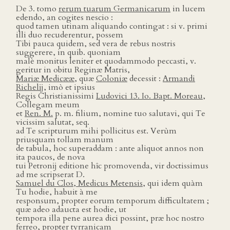
De 3. tomo
rerum tuarum Germanicarum
in lucem
edendo, an cogites nescio :
quod tamen utinam aliquando contingat : si v. primi
illi duo recuderentur, possem
Tibi pauca quidem, sed vera de rebus nostris
suggerere, in quib. quoniam
malè monitus leniter et quodammodo peccasti, v.
geritur in obitu Reginæ Matris,
Mariæ Medicææ
, quæ
Coloniæ
decessit :
Armandi
Richelĳ
, imò et ipsius
Regis Christianissimi
Ludovici 13. Io. Bapt. Moreau,
Collegam meum
et
Ren. M.
p. m. filium, nomine tuo salutavi, qui Te
vicissim salutat, seq.
ad Te scripturum mihi pollicitus est. Verùm
priusquam tollam manum
de tabula, hoc superaddam : ante aliquot annos non
ita paucos, de nova
tui Petronĳ editione hîc promovenda, vir doctissimus
ad me scripserat D.
Samuel du Clos, Medicus Metensis
, qui idem quàm
Tu hodie, habuit à me
responsum, propter eorum temporum difficultatem ;
quæ adeo adaucta est hodie, ut
tempora illa pene aurea dici possint, præ hoc nostro
ferreo, propter tyrranicam