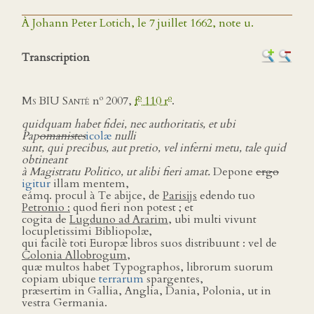
À Johann Peter Lotich, le 7 juillet 1662, note u.
Transcription
o
o
o
Ms BIU Santé
n
2007,
f
110 r
.
quidquam habet fidei, nec authoritatis, et ubi
Pap
omanistes
icolæ
nulli
sunt, qui precibus, aut pretio, vel inferni metu, tale quid
obtineant
à Magistratu Politico, ut alibi fieri amat.
Depone
ergo
igitur
illam mentem,
eámq. procul à Te abĳce, de
Parisĳs
edendo tuo
Petronio :
quod fieri non potest ; et
cogita de
Lugduno ad Ararim,
ubi multi vivunt
locupletissimi Bibliopolæ,
qui facilè toti Europæ libros suos distribuunt : vel de
Colonia Allobrogum,
quæ multos habet Typographos, librorum suorum
copiam ubique
terrarum
spargentes,
præsertim in Gallia, Anglia, Dania, Polonia, ut in
vestra Germania.