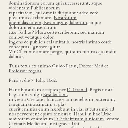
dominationem eorum qui successerunt, atque
violentam Publicanorum
rapacitatem, qui omnia diripiunt : adeo verè
possumus exclamare,
Nostrorum
quem das finem, Rex magne, laborum,
atque
dolorum et miseriarum
tuæ Galliæ ? Plura certè scriberem, sed manum
cohibet vetátque dolor
ingens de publicis calamitatib. nostris intimo corde
conceptus. Ignosce igitur,
Vir Cl. et me amare perge, qui sum futurus quamdiu
dabitur,
Tuus totus ex animo
Guido Patin,
Doctor Med et
Professor regius.
Parsĳs, die 7. Iulĳ, 1662.
Hanc Epistolam accipies per
D. Granel,
Regis nostri
Legatum, vulgo
Residentem,
in vestra Civitate : hancce viam tenebis in posterum,
tanquam tutissimam, si pla-
cuerit : minùs enim hærebunt in via, et tutissimè ad
nos pervenient epistolæ nostræ. Habui in hac Urbe
auditorem et amicum
D. Schefferum juniorem,
vestræ
Civitatis Medicum : nisi grave Tibi