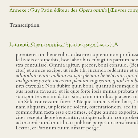
Annexe : Guy Patin éditeur des
Opera omnia
[Œuvres compl
Transcription
e
o
Laurentii Opera omnia, 4
partie, page {aaa v} r
.
pœniteret uni benevolo ac discere cupienti non profuis
le lividis et superbis, hoc laboribus et vigiliis partum b
stra contulisse. Omnia igitur, precor, boni consule, (B
ctor) et amice excipe, ut inde tibi iucunda reddantur et u
admodum enim nullum est tam plenum beneficium, quod n
malignitas possit, ita etiam plenum angustum, quod non b
pres extendat
. Non dubito quin boni, quantuliscumque ii
bus nostris faveant, et iis quæ fortè ipsis minùs probata 
sua sponte veniam daturi sint, cùm omnibus placere, nu
sub Sole concessum fuerit ? Neque tamen velim hæc, à
nam aliquam, ut plerique solent, ostentationem, sed i
commodum facta esse existimes, eóque animo exposita, u
citer recepta deprehendantur, tuóque calculo comprob
ad maiora sumam utilitati publicæ perpetuo consecran
Lector, et Patinum tuum amare perge.