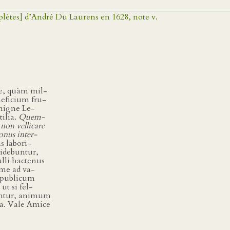
ètes] d’André Du Laurens en 1628, note v.
se, quàm mil-
eneficium fru-
enigne Le-
tilia.
Quem-
on vellicare
onus inter-
s labori-
videbuntur,
lli hactenus
 me ad va-
n publicum
t si fel-
entur, animum
da. Vale Amice