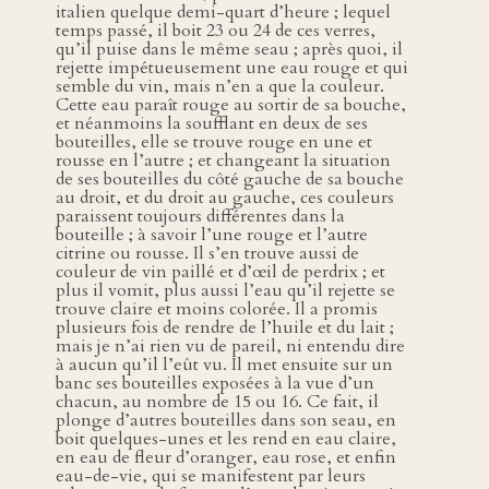
italien quelque demi-quart d’heure ; lequel
temps passé, il boit 23 ou 24 de ces verres,
qu’il puise dans le même seau ; après quoi, il
rejette impétueusement une eau rouge et qui
semble du vin, mais n’en a que la couleur.
Cette eau paraît rouge au sortir de sa bouche,
et néanmoins la soufflant en deux de ses
bouteilles, elle se trouve rouge en une et
rousse en l’autre ; et changeant la situation
de ses bouteilles du côté gauche de sa bouche
au droit, et du droit au gauche, ces couleurs
paraissent toujours différentes dans la
bouteille ; à savoir l’une rouge et l’autre
citrine ou rousse. Il s’en trouve aussi de
couleur de vin paillé et d’œil de perdrix ; et
plus il vomit, plus aussi l’eau qu’il rejette se
trouve claire et moins colorée. Il a promis
plusieurs fois de rendre de l’huile et du lait ;
mais je n’ai rien vu de pareil, ni entendu dire
à aucun qu’il l’eût vu. Il met ensuite sur un
banc ses bouteilles exposées à la vue d’un
chacun, au nombre de 15 ou 16. Ce fait, il
plonge d’autres bouteilles dans son seau, en
boit quelques-unes et les rend en eau claire,
en eau de fleur d’oranger, eau rose, et enfin
eau-de-vie, qui se manifestent par leurs