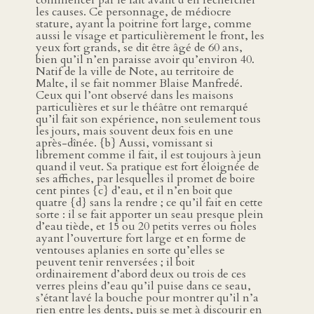
commencer par le fait avant d’en rechercher
les causes. Ce personnage, de médiocre
stature, ayant la poitrine fort large, comme
aussi le visage et particulièrement le front, les
yeux fort grands, se dit être âgé de 60 ans,
bien qu’il n’en paraisse avoir qu’environ 40.
Natif de la ville de Note, au territoire de
Malte, il se fait nommer Blaise Manfredé.
Ceux qui l’ont observé dans les maisons
particulières et sur le théâtre ont remarqué
qu’il fait son expérience, non seulement tous
les jours, mais souvent deux fois en une
après-dînée. {b} Aussi, vomissant si
librement comme il fait, il est toujours à jeun
quand il veut. Sa pratique est fort éloignée de
ses affiches, par lesquelles il promet de boire
cent pintes {c} d’eau, et il n’en boit que
quatre {d} sans la rendre ; ce qu’il fait en cette
sorte : il se fait apporter un seau presque plein
d’eau tiède, et 15 ou 20 petits verres ou fioles
ayant l’ouverture fort large et en forme de
ventouses aplanies en sorte qu’elles se
peuvent tenir renversées ; il boit
ordinairement d’abord deux ou trois de ces
verres pleins d’eau qu’il puise dans ce seau,
s’étant lavé la bouche pour montrer qu’il n’a
rien entre les dents, puis se met à discourir en