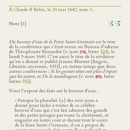
À Claude II Belin, le 24 mai 1642, note 1.
Note [1]
Du buveur d’eau de la Foire Saint-Germain
est le titre
de la conférence qui s’était tenue au Bureau d’adresse
de Théophraste Renaudot (
v
. note
, lettre
324
), le
[15]
lundi 5 mars 1640. C’est aussi le titre de la réédition
qu’en a donné et publié Jeanne Mauret (Angers,
Librairie ancienne, 1931), en même temps que deux
autres conférences :
Si les grosses têtes ont plus d’esprit
que les autres
, et
De la mandragore
(
v
. note
, lettre
[85]
latine
351
).
Voici l’exposé des faits sur le buveur d’eau :
« Puisque la pluralité {a} des voix nous a
donné pour tâche à traiter de ce célèbre
buveur d’eau qui s’est fait admirer des grands
et des petits presque par toute la chrétienté, et
naguère en notre cour et durant tout le cours
de la foire Saint-Germain, il est à propos de