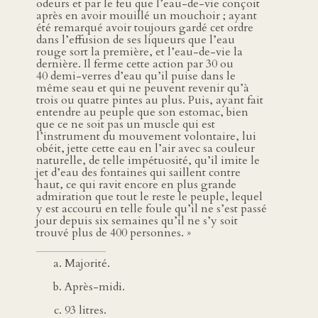
odeurs et par le feu que l’eau-de-vie conçoit
après en avoir mouillé un mouchoir ; ayant
été remarqué avoir toujours gardé cet ordre
dans l’effusion de ses liqueurs que l’eau
rouge sort la première, et l’eau-de-vie la
dernière. Il ferme cette action par 30 ou
40 demi-verres d’eau qu’il puise dans le
même seau et qui ne peuvent revenir qu’à
trois ou quatre pintes au plus. Puis, ayant fait
entendre au peuple que son estomac, bien
que ce ne soit pas un muscle qui est
l’instrument du mouvement volontaire, lui
obéit, jette cette eau en l’air avec sa couleur
naturelle, de telle impétuosité, qu’il imite le
jet d’eau des fontaines qui saillent contre
haut, ce qui ravit encore en plus grande
admiration que tout le reste le peuple, lequel
y est accouru en telle foule qu’il ne s’est passé
jour depuis six semaines qu’il ne s’y soit
trouvé plus de 400 personnes. »
Majorité.
Après-midi.
93 litres.