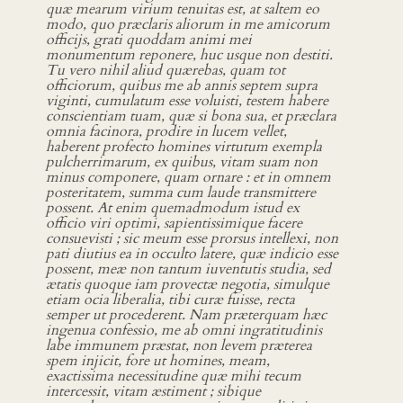
quæ mearum virium tenuitas est, at saltem eo
modo, quo præclaris aliorum in me amicorum
officijs, grati quoddam animi mei
monumentum reponere, huc usque non destiti.
Tu vero nihil aliud quærebas, quam tot
officiorum, quibus me ab annis septem supra
viginti, cumulatum esse voluisti, testem habere
conscientiam tuam, quæ si bona sua, et præclara
omnia facinora, prodire in lucem vellet,
haberent profecto homines virtutum exempla
pulcherrimarum, ex quibus, vitam suam non
minus componere, quam ornare : et in omnem
posteritatem, summa cum laude transmittere
possent. At enim quemadmodum istud ex
officio viri optimi, sapientissimique facere
consuevisti ; sic meum esse prorsus intellexi, non
pati diutius ea in occulto latere, quæ indicio esse
possent, meæ non tantum iuventutis studia, sed
ætatis quoque iam provectæ negotia, simulque
etiam ocia liberalia, tibi curæ fuisse, recta
semper ut procederent. Nam præterquam hæc
ingenua confessio, me ab omni ingratitudinis
labe immunem præstat, non levem præterea
spem injicit, fore ut homines, meam,
exactissima necessitudine quæ mihi tecum
intercessit, vitam æstiment ; sibique