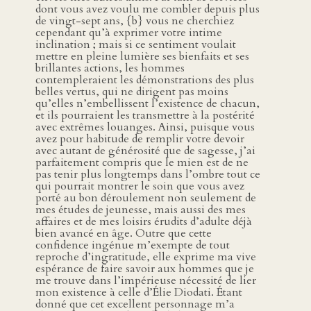
dont vous avez voulu me combler depuis plus
de vingt-sept ans, {b} vous ne cherchiez
cependant qu’à exprimer votre intime
inclination ; mais si ce sentiment voulait
mettre en pleine lumière ses bienfaits et ses
brillantes actions, les hommes
contempleraient les démonstrations des plus
belles vertus, qui ne dirigent pas moins
qu’elles n’embellissent l’existence de chacun,
et ils pourraient les transmettre à la postérité
avec extrêmes louanges. Ainsi, puisque vous
avez pour habitude de remplir votre devoir
avec autant de générosité que de sagesse, j’ai
parfaitement compris que le mien est de ne
pas tenir plus longtemps dans l’ombre tout ce
qui pourrait montrer le soin que vous avez
porté au bon déroulement non seulement de
mes études de jeunesse, mais aussi des mes
affaires et de mes loisirs érudits d’adulte déjà
bien avancé en âge. Outre que cette
confidence ingénue m’exempte de tout
reproche d’ingratitude, elle exprime ma vive
espérance de faire savoir aux hommes que je
me trouve dans l’impérieuse nécessité de lier
mon existence à celle d’Élie Diodati. Étant
donné que cet excellent personnage m’a