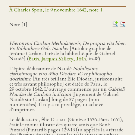
À Charles Spon, le 9 novembre 1642, note 1.
Note [1]
Hieronymi Cardani Mediolanensis, De propria vita liber.
Ex Bibliotheca Gab. Naudæi
[Autobiographie de
Jérôme Cardan. Tiré de la bibliothèque de Gabriel
o
Naudé] (
Paris, Jacques Villery, 1643
, in‑8
).
L’épître dédicatoire de Naudé
Nobilissimo
clarissimoque viro Ælio Diodato IC et philosopho
doctissimo
[Au très brillant Élie Diodati, jurisconsulte
et très savant philosophe] est datée de Paris, le
29 octobre 1642. L’ouvrage commence par un
Gabrieli
Naudæi de Cardano iudicium
[Jugement de Gabriel
Naudé sur Cardan] long de 87 pages (non
numérotées). Il n’y a ni privilège, ni achevé
d’imprimer.
Le dédicataire, Élie
Diodati
(Genève 1576-Paris 1661),
était le moins illustre des quatre amis que René
Pintard (Pintard b pages 129‑131) a appelés la « tétrade