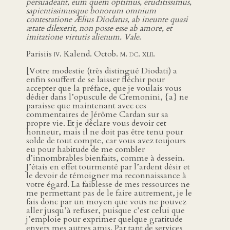
persuadeant, eum quem optimus, eruditissimus,
sapientissimusque bonorum omnium
contestatione Ælius Diodatus, ab ineunte quasi
ætate dilexerit, non posse esse ab amore, et
imitatione virtutis alienum. Vale
.
Parisiis
iv.
Kalend. Octob.
m. dc. xlii.
[Votre modestie (très distingué Diodati) a
enfin souffert de se laisser fléchir pour
accepter que la préface, que je voulais vous
dédier dans l’opuscule de Cremonini, {a} ne
paraisse que maintenant avec ces
commentaires de Jérôme Cardan sur sa
propre vie. Et je déclare vous devoir cet
honneur, mais il ne doit pas être tenu pour
solde de tout compte, car vous avez toujours
eu pour habitude de me combler
d’innombrables bienfaits, comme à dessein.
J’étais en effet tourmenté par l’ardent désir et
le devoir de témoigner ma reconnaissance à
votre égard. La faiblesse de mes ressources ne
me permettant pas de le faire autrement, je le
fais donc par un moyen que vous ne pouvez
aller jusqu’à refuser, puisque c’est celui que
j’emploie pour exprimer quelque gratitude
envers mes autres amis. Par tant de services