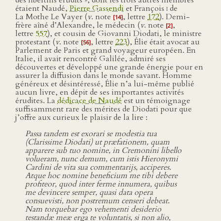
des libertins érudits », dont les trois autres membres
étaient Naudé,
Pierre Gassendi
et François
i
de
La Mothe Le Vayer (
v
. note
, lettre
172
). Demi-
[14]
frère aîné d’Alexandre, le médecin (
v
. note
,
[2]
lettre
557
), et cousin de Giovanni Diodati, le ministre
protestant (
v
. note
, lettre
223
), Élie était avocat au
[56]
Parlement de Paris et grand voyageur européen. En
Italie, il avait rencontré Galilée, admiré ses
découvertes et développé une grande énergie pour en
assurer la diffusion dans le monde savant. Homme
généreux et désintéressé, Élie n’a lui-même publié
aucun livre, en dépit de ses importantes activités
érudites. La
dédicace de Naudé
est un témoignage
suffisamment rare des mérites de Diodati pour que
j’offre aux curieux le plaisir de la lire :
Passa tandem est exorari se modestia tua
(Clarissime Diodati) ut præfationem, quam
apparere sub tuo nomine, in Cremonini libello
volueram, nunc demum, cum istis Hieronymi
Cardini de vita sua commentarijs, acciperes.
Atque hoc nomine beneficium me tibi debere
profiteor, quod inter ferme innumera, quibus
me devincere semper, quasi data opera
consuevisti, non postremum censeri debeat.
Nam torquebar ego vehementi desiderio
testandæ meæ erga te voluntatis, si non alio,