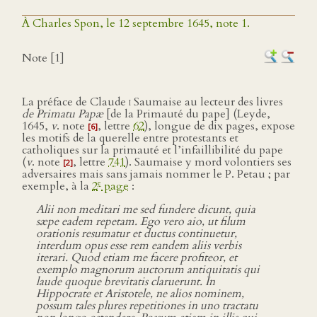
À Charles Spon, le 12 septembre 1645, note 1.
Note [1]
La préface de Claude
i
Saumaise au lecteur des livres
de Primatu Papæ
[de la Primauté du pape] (Leyde,
1645,
v
. note
, lettre
62
), longue de dix pages, expose
[6]
les motifs de la querelle entre protestants et
catholiques sur la primauté et l’infaillibilité du pape
(
v
. note
, lettre
741
). Saumaise y mord volontiers ses
[2]
adversaires mais sans jamais nommer le P. Petau ; par
e
exemple, à la
2
page
:
Alii non meditari me sed fundere dicunt, quia
sæpe eadem repetam. Ego vero aio, ut filum
orationis resumatur et ductus continuetur,
interdum opus esse rem eandem aliis verbis
iterari. Quod etiam me facere profiteor, et
exemplo magnorum auctorum antiquitatis qui
laude quoque brevitatis claruerunt. In
Hippocrate et Aristotele, ne alios nominem,
possum tales plures repetitiones in uno tractatu