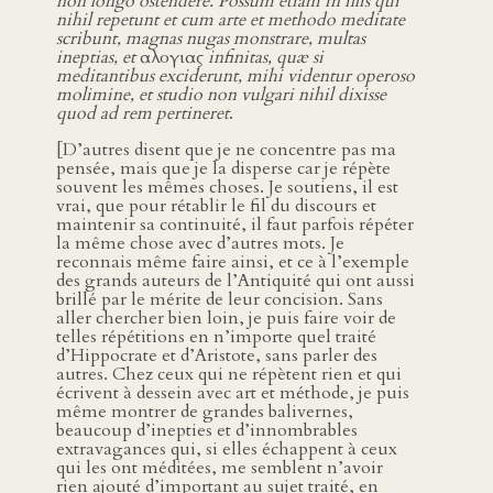
non longo ostendere. Possum etiam in illis qui
nihil repetunt et cum arte et methodo meditate
scribunt, magnas nugas monstrare, multas
ineptias, et
αλογιας
infinitas, quæ si
meditantibus exciderunt, mihi videntur operoso
molimine, et studio non vulgari nihil dixisse
quod ad rem pertineret
.
[D’autres disent que je ne concentre pas ma
pensée, mais que je la disperse car je répète
souvent les mêmes choses. Je soutiens, il est
vrai, que pour rétablir le fil du discours et
maintenir sa continuité, il faut parfois répéter
la même chose avec d’autres mots. Je
reconnais même faire ainsi, et ce à l’exemple
des grands auteurs de l’Antiquité qui ont aussi
brillé par le mérite de leur concision. Sans
aller chercher bien loin, je puis faire voir de
telles répétitions en n’importe quel traité
d’Hippocrate et d’Aristote, sans parler des
autres. Chez ceux qui ne répètent rien et qui
écrivent à dessein avec art et méthode, je puis
même montrer de grandes balivernes,
beaucoup d’inepties et d’innombrables
extravagances qui, si elles échappent à ceux
qui les ont méditées, me semblent n’avoir
rien ajouté d’important au sujet traité, en