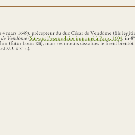
is 4 mars 1649), précepteur du duc César de Vendôme (fils légi
o
uc de Vendôme
(
Suivant l’exemplaire imprimé à Paris, 1604
, in‑8
hin (futur Louis
xiii
), mais ses mœurs dissolues le firent bientôt 
e
 (G.D.U.
xix
s.).