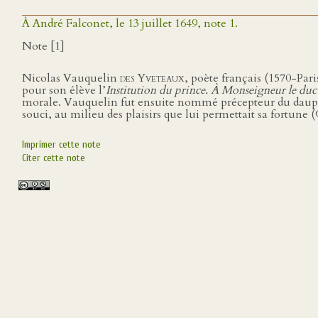
À André Falconet, le 13 juillet 1649, note 1.
Note [1]
Nicolas Vauquelin
des Yveteaux
, poète français (1570-Par
pour son élève l’
Institution du prince. À Monseigneur le d
morale. Vauquelin fut ensuite nommé précepteur du daup
souci, au milieu des plaisirs que lui permettait sa fortune
Imprimer cette note
Citer cette note