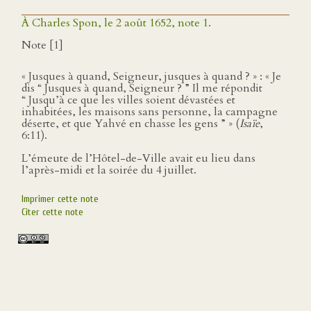
À Charles Spon, le 2 août 1652, note 1.
Note [1]
« Jusques à quand, Seigneur, jusques à quand ? » : « Je
dis “ Jusques à quand, Seigneur ? ” Il me répondit
“ Jusqu’à ce que les villes soient dévastées et
inhabitées, les maisons sans personne, la campagne
déserte, et que Yahvé en chasse les gens ” » (
Isaïe
,
6:11).
L’émeute de l’Hôtel-de-Ville avait eu lieu dans
l’après-midi et la soirée du 4 juillet.
Imprimer cette note
Citer cette note