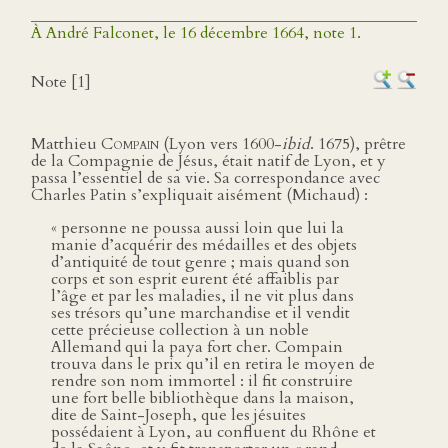
À André Falconet, le 16 décembre 1664, note 1.
Note [1]
Matthieu
Compain
(Lyon vers 1600-
ibid
. 1675), prêtre
de la Compagnie de Jésus, était natif de Lyon, et y
passa l’essentiel de sa vie. Sa correspondance avec
Charles Patin s’expliquait aisément (Michaud) :
« personne ne poussa aussi loin que lui la
manie d’acquérir des médailles et des objets
d’antiquité de tout genre ; mais quand son
corps et son esprit eurent été affaiblis par
l’âge et par les maladies, il ne vit plus dans
ses trésors qu’une marchandise et il vendit
cette précieuse collection à un noble
Allemand qui la paya fort cher. Compain
trouva dans le prix qu’il en retira le moyen de
rendre son nom immortel : il fit construire
une fort belle bibliothèque dans la maison,
dite de Saint-Joseph, que les jésuites
possédaient à Lyon, au confluent du Rhône et