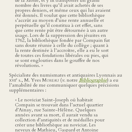
de la Saône, et y fit transporter un grand
nombre des livres qu’il avait achetés de ses
propres deniers, et même ceux qui lui avaient
été donnés. Il voulut que cette bibliothèque
s’accrût au moyen d’une rente annuelle et
perpétuelle qu’il constitua à cet effet, sans
que cette rente pût être détournée à un autre
usage. Lors de la suppression des jésuites en
1762, la bibliothèque fondée par Compain fut
sans doute réunie à celle du collège ; quant à
la rente destinée à l’accroître, elle a eu le sort
de toutes ces fondations libérales ou pies, qui
se sont englouties dans le gouffre de nos
révolutions. »
Spécialiste des numismates et antiquaires Lyonnais au
e
xvii
s., M. Yves
Moreau
(
v
. notre
Bibliographie
) a eu
l’amabilité de me communiquer quelques précisions
supplémentaires :
« Le noviciat Saint-Joseph où habitait
Compain se trouvait dans l’actuel quartier
d’Ainay, rue Sainte-Hélène. Quelques
années avant sa mort, il aurait vendu sa
collection d’antiquités et de médailles pour
créer une bibliothèque au noviciat. Les
neveux de Mathieu, Gaspard et Antoine