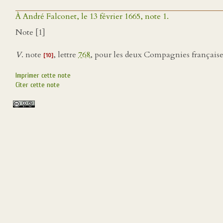
À André Falconet, le 13 février 1665, note 1.
Note [1]
V
. note
, lettre
768
, pour les deux Compagnies françaises 
[10]
Imprimer cette note
Citer cette note