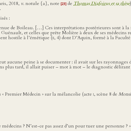
aris, 2018,
v
. notule {a}, note
de
Thomas Diafoirus et sa thèse
[23]
.
sés :
 venue de Boileau. […] Ces interprétations postérieures sont à l
z Guénault, et celles que prête Molière à deux de ses médecins r
t hostile à l’émétique (
ii
, 4) dont D’Aquin, formé à la Faculté
eut aucune peine à se documenter : il avait sur les rayonnages d
ans plus tard, il allait puiser – mot à mot – le diagnostic délir
 « Premier Médecin » sur la mélancolie (acte
i
, scène 8 de
Monsi
 médecins ? N’est-ce pas assez d’un pour tuer une personne ? » 