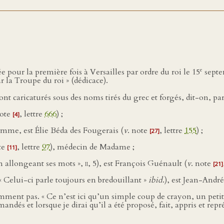
e
ée pour la première fois à Versailles par ordre du roi le 15
septem
la Troupe du roi » (dédicace).
ont caricaturés sous des noms tirés du grec et forgés, dit-on, p
note
, lettre
666
) ;
[4]
mme, est Élie Béda des Fougerais (
v
. note
, lettre
155
) ;
[27]
te
, lettre
97
), médecin de Madame ;
[11]
n allongeant ses mots »,
ii
, 5), est François Guénault (
v
. note
[21]
Celui-ci parle toujours en bredouillant »
ibid
.), est Jean-André
ment pas. « Ce n’est ici qu’un simple coup de crayon, un petit 
dés et lorsque je dirai qu’il a été proposé, fait, appris et représ