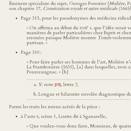
Éminent spécialiste du sujet, Geroges Forestier (
Molière
, P
son chapitre 17,
Consécration royale et satire médicale (1665)
Page 313, pour les pseudonymes des médecins ridiculi
e
« On affirma au début du
xviii
s. que l’idée serait
manières de parler particulières chez Esprit et che
erronées puisque Molière montre
Tomès
violemmen
partisan. »
Page 310 :
« Pour faire parler ses hommes de l’art, Molière n’
La Framboisière (1631), {a} dans lesquelles, trois 
Pourceaugnac. » {b}
V
. note
, lettre
7
.
[17]
Longue et hilarante envolée diagnostique du
Parmi les traits les mieux acérés de la pièce :
à l’acte
ii
, scène 1, Lisette dit à Sganarelle,
« Que voulez-vous donc faire, Monsieur, de quatre