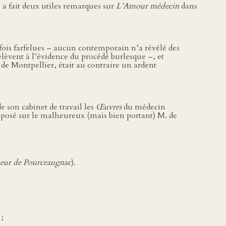
) a fait deux utiles remarques sur
L’Amour médecin
dans
a fois farfelues – aucun contemporain n’a révélé des
elèvent à l’évidence du procédé burlesque –, et
 de Montpellier, était au contraire un ardent
e son cabinet de travail les
Œuvres
du médecin
ant posé sur le malheureux (mais bien portant) M. de
eur de Pourceaugnac
).
;