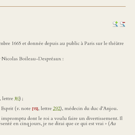
bre 1665 et donnée depuis au public à Paris sur le théâtre
ar Nicolas Boileau-Despréaux :
, lettre
80
) ;
 Esprit (
v
. note
, lettre
292
), médecin du duc d’Anjou.
[15]
impromptu dont le roi a voulu faire un divertissement. Il
enté en cinq jours, je ne dirai que ce qui est vrai » (
Au