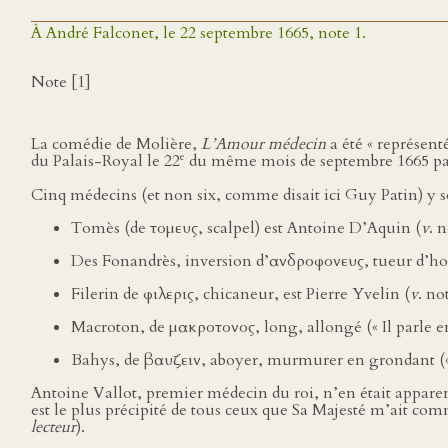
À André Falconet, le 22 septembre 1665, note 1.
Note [1]
La comédie de Molière,
L’Amour médecin
a été « représent
e
du Palais-Royal le 22
du même mois de septembre 1665 par 
Cinq médecins (et non six, comme disait ici Guy Patin) y s
Tomès (de τομευς, scalpel) est Antoine D’Aquin (
v
. 
Des Fonandrès, inversion d’ανδροφονευς, tueur d’ho
Filerin de φιλερις, chicaneur, est Pierre Yvelin (
v
. no
Macroton, de μακροτονος, long, allongé (« Il parle e
Bahys, de βαυζειν, aboyer, murmurer en grondant (« 
Antoine Vallot, premier médecin du roi, n’en était apparem
est le plus précipité de tous ceux que Sa Majesté m’ait comman
lecteur
).