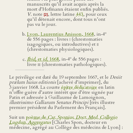
manuscrits qu’il avait acquis après la
mort d’Hofmann étaient enfin publiés.
V
. note
, lettre latine
443
, pour ceux
[2]
qu’il détenait encore, dont tous n’ont
pas vu le jour.
o
Lyon, Laurentius Anisson, 1668
, in‑4
de 556 pages : livres
i
(chrestomaties
isagogiques, ou introductives) et
ii
(chrestomaties physiologiques).
o
Ibid
. et
id
. 1668
, in‑4
de 556 pages :
livre
iii
(chrestomaties pathologiques).
Le privilège est daté du 19 septembre 1667, et le
Desiit
prælum huius editionis
[achevé d’imprimer], du
3 janvier 1668. La courte
épître dédicatoire
en latin
n’offre guère d’autre intérêt que d’être signée par
Patin et adressée à Guillaume de Lamoignon,
illustrissimo Galliarum Senatus Principi
[très illustre
premier président du Parlement des Français].
Suit un
poème de
Car. Sponius, Doct. Med. Collegio
Lugdun. Aggregatus
[Charles Spon, docteur en
médecine, agrégé au Collège des médecins de Lyon] :