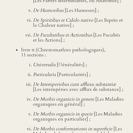
[Les Parties dissemblables, ou Anatomie] ;
De Humoribus
[Les Humeurs] ;
De Spiritibus et Calido nativo
[Les Esprits et
la Chaleur native] ;
De Facultatibus et Actionibus
[Les Facultés
et les Actions] ;
livre
iii
(Chrestomathies pathologiques),
11 sections :
Universalia
[Généralités] ;
Particularia
[Particularités] ;
De Intemperiebus cum affluxu substantiæ
[Les intempéries avec afflux de substance] ;
De Morbis organicis in genere
[Les Maladies
organiques en général] ;
De Morbis organicis in specie
[Les Maladies
organiques en particulier] ;
De Morbis conformationis in superficie
[Les