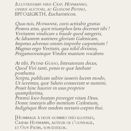
Illustrissimis viris Casp. Hofmanno,
operis auctori, ac Guidoni Patino,
ΕΡΓΟΔΙΩΚΤΗ
, Eucharisticon
.
Quas tuis,
Hofmanne
, curis actitabit gratias
Postera ætas, quot triumphos læta decernet tibi !
Veritatem vindicare a fraude quod sategeris,
Ac labantem sustinere gloriam Galenicam,
Impetus adversus omnes improbe carpentium !
Magnus ergo Veritatis, qua nihil divinius,
Pergameorumque Vindex manium vocabere
.
At tibi,
Patine Guido
, litteratorum decus,
Quod Viri tanti, penes te quæ latebant
posthuma
Scripta, publicam subire iusseris lucem modo,
Ut iuventus, quæ Salutis consecrant se numini,
Possit hinc haurire in usus proprios
quamplurima,
Præmii loco beatam proroget vitam Deus,
Donec inseraris albo mentium Cœlestium,
Indigésque flore tandem nectaris cœptes frui
.
[
Hommage à deux hommes très illustres,
Caspar Hofmann, auteur de l’ouvrage,
et Guy Patin, son éditeur
.