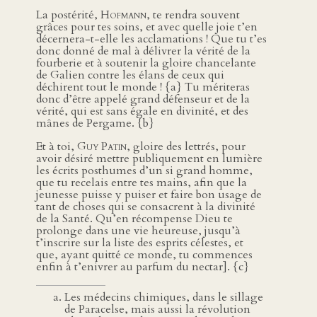
La postérité,
Hofmann
, te rendra souvent
grâces pour tes soins, et avec quelle joie t’en
décernera-t-elle les acclamations ! Que tu t’es
donc donné de mal à délivrer la vérité de la
fourberie et à soutenir la gloire chancelante
de Galien contre les élans de ceux qui
déchirent tout le monde ! {a} Tu mériteras
donc d’être appelé grand défenseur et de la
vérité, qui est sans égale en divinité, et des
mânes de Pergame. {b}
Et à toi,
Guy Patin
, gloire des lettrés, pour
avoir désiré mettre publiquement en lumière
les écrits posthumes d’un si grand homme,
que tu recelais entre tes mains, afin que la
jeunesse puisse y puiser et faire bon usage de
tant de choses qui se consacrent à la divinité
de la Santé. Qu’en récompense Dieu te
prolonge dans une vie heureuse, jusqu’à
t’inscrire sur la liste des esprits célestes, et
que, ayant quitté ce monde, tu commences
enfin à t’enivrer au parfum du nectar]. {c}
Les médecins chimiques, dans le sillage
de Paracelse, mais aussi la révolution