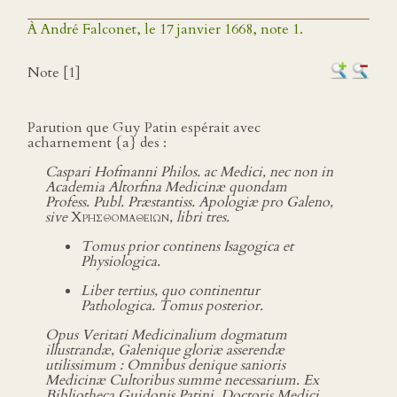
À André Falconet, le 17 janvier 1668, note 1.
Note [1]
Parution que Guy Patin espérait avec
acharnement {a} des :
Caspari Hofmanni Philos. ac Medici, nec non in
Academia Altorfina Medicinæ quondam
Profess. Publ. Præstantiss. Apologiæ pro Galeno,
sive
Χρησθομαθειων
, libri tres.
Tomus prior continens Isagogica et
Physiologica.
Liber tertius, quo continentur
Pathologica. Tomus posterior.
Opus Veritati Medicinalium dogmatum
illustrandæ, Galenique gloriæ asserendæ
utilissimum : Omnibus denique sanioris
Medicinæ Cultoribus summe necessarium. Ex
Bibliotheca Guidonis Patini, Doctoris Medici