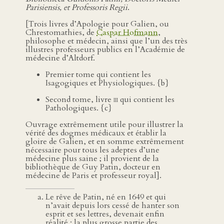
Parisiensis, et Professoris Regii
.
[Trois livres d’Apologie pour Galien, ou
Chrestomathies, de
Caspar Hofmann
,
philosophe et médecin, ainsi que l’un des très
illustres professeurs publics en l’Académie de
médecine d’Altdorf.
Premier tome qui contient les
Isagogiques et Physiologiques. {b}
Second tome, livre
iii
qui contient les
Pathologiques. {c}
Ouvrage extrêmement utile pour illustrer la
vérité des dogmes médicaux et établir la
gloire de Galien, et en somme extrêmement
nécessaire pour tous les adeptes d’une
médecine plus saine ; il provient de la
bibliothèque de Guy Patin, docteur en
médecine de Paris et professeur royal].
Le rêve de Patin, né en 1649 et qui
n’avait depuis lors cessé de hanter son
esprit et ses lettres, devenait enfin
réalité : la plus grosse partie des