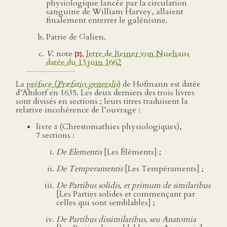
physiologique lancée par la circulation
sanguine de William Harvey, allaient
finalement enterrer le galénisme.
Patrie de Galien.
V
. note
,
letre de Reiner von Nuehaus
[3]
datée du 13 juin 1662
La
préface (
Præfatio generalis
)
de Hofmann est datée
d’Altdorf en 1635. Les deux derniers des trois livres
sont divisés en sections ; leurs titres traduisent la
relative incohérence de l’ouvrage :
livre
ii
(Chrestomathies physiologiques),
7 sections :
De Elementis
[Les Éléments] ;
De Temperamentis
[Les Tempéraments] ;
De Partibus solidis, et primum de similaribus
[Les Parties solides et commençant par
celles qui sont semblables] ;
De Partibus dissimilaribus, seu Anatomia