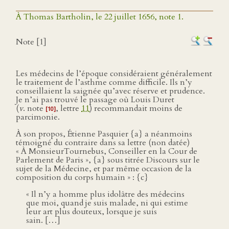
À Thomas Bartholin, le 22 juillet 1656, note 1.
Note [1]
Les médecins de l’époque considéraient généralement
le traitement de l’asthme comme difficile. Ils n’y
conseillaient la saignée qu’avec réserve et prudence.
Je n’ai pas trouvé le passage où Louis Duret
(
v
. note
, lettre
11
) recommandait moins de
[10]
parcimonie.
À son propos, Étienne Pasquier {a} a néanmoins
témoigné du contraire dans sa lettre (non datée)
« À MonsieurTournebus, Conseiller en la Cour de
Parlement de Paris », {a} sous titrée Discours sur le
sujet de la Médecine, et par même occasion de la
composition du corps humain » : {c}
« Il n’y a homme plus idolâtre des médecins
que moi, quand je suis malade, ni qui estime
leur art plus douteux, lorsque je suis
sain. […]