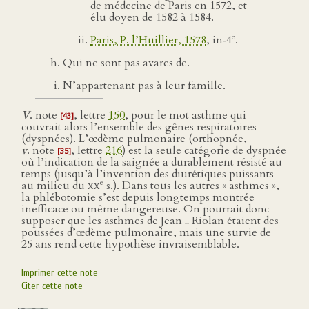
de médecine de Paris en 1572, et
élu doyen de 1582 à 1584.
o
Paris, P. l’Huillier, 1578
, in‑4
.
Qui ne sont pas avares de.
N’appartenant pas à leur famille.
V
. note
, lettre
150
, pour le mot asthme qui
[43]
couvrait alors l’ensemble des gênes respiratoires
(dyspnées). L’œdème pulmonaire (orthopnée,
v
. note
, lettre
216
) est la seule catégorie de dyspnée
[35]
où l’indication de la saignée a durablement résisté au
temps (jusqu’à l’invention des diurétiques puissants
e
au milieu du
xx
s.). Dans tous les autres « asthmes »,
la phlébotomie s’est depuis longtemps montrée
inefficace ou même dangereuse. On pourrait donc
supposer que les asthmes de Jean
ii
Riolan étaient des
poussées d’œdème pulmonaire, mais une survie de
25 ans rend cette hypothèse invraisemblable.
Imprimer cette note
Citer cette note