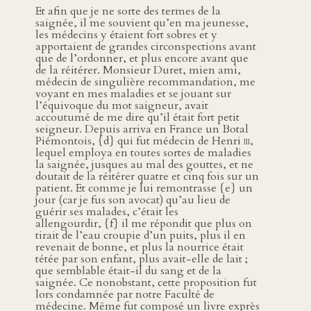
Et afin que je ne sorte des termes de la
saignée, il me souvient qu’en ma jeunesse,
les médecins y étaient fort sobres et y
apportaient de grandes circonspections avant
que de l’ordonner, et plus encore avant que
de la réitérer. Monsieur Duret, mien ami,
médecin de singulière recommandation, me
voyant en mes maladies et se jouant sur
l’équivoque du mot saigneur, avait
accoutumé de me dire qu’il était fort petit
seigneur. Depuis arriva en France un Botal
Piémontois, {d} qui fut médecin de Henri
iii
,
lequel employa en toutes sortes de maladies
la saignée, jusques au mal des gouttes, et ne
doutait de la réitérer quatre et cinq fois sur un
patient. Et comme je lui remontrasse {e} un
jour (car je fus son avocat) qu’au lieu de
guérir ses malades, c’était les
allengourdir, {f} il me répondit que plus on
tirait de l’eau croupie d’un puits, plus il en
revenait de bonne, et plus la nourrice était
tétée par son enfant, plus avait-elle de lait ;
que semblable était-il du sang et de la
saignée. Ce nonobstant, cette proposition fut
lors condamnée par notre Faculté de
médecine. Même fut composé un livre exprès