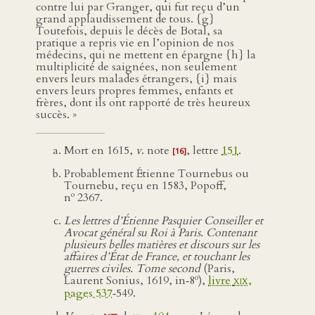
contre lui par Granger, qui fut reçu d’un
grand applaudissement de tous. {g}
Toutefois, depuis le décès de Botal, sa
pratique a repris vie en l’opinion de nos
médecins, qui ne mettent en épargne {h} la
multiplicité de saignées, non seulement
envers leurs malades étrangers, {i} mais
envers leurs propres femmes, enfants et
frères, dont ils ont rapporté de très heureux
succès. »
Mort en 1615,
v
. note
, lettre
151
.
[16]
Probablement Étienne Tournebus ou
Tournebu, reçu en 1583, Popoff,
o
n
2367.
Les lettres d’Étienne Pasquier Conseiller et
Avocat général su Roi à Paris. Contenant
plusieurs belles matières et discours sur les
affaires d’État de France, et touchant les
guerres civiles. Tome second
(Paris,
o
Laurent Sonius, 1619, in‑8
),
livre
xix
,
pages 537
‑549.