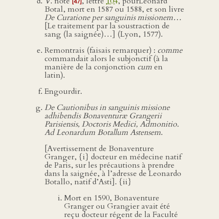
V
. note
, lettre
104
, pourLéonard
[47]
Botal, mort en 1587 ou 1588, et son livre
De Curatione per sanguinis missionem…
[Le traitement par la soustraction de
sang (la saignée)…] (Lyon, 1577).
Remontrais (faisais remarquer) :
comme
commandait alors le subjonctif (à la
manière de la conjonction
cum
en
latin).
Engourdir.
De Cautionibus in sanguinis missione
adhibendis Bonaventuræ Grangerii
Parisiensis, Doctoris Medici, Admonitio.
Ad Leonardum Botallum Astensem
.
[Avertissement de Bonaventure
Granger, {i} docteur en médecine natif
de Paris, sur les précautions à prendre
dans la saignée, à l’adresse de Leonardo
Botallo, natif d’Asti]. {ii}
Mort en 1590, Bonaventure
Granger ou Grangier avait été
reçu docteur régent de la Faculté