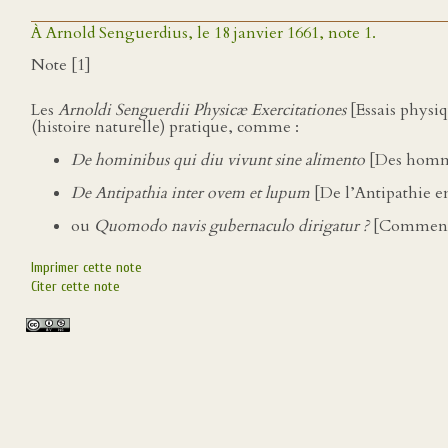
À Arnold Senguerdius, le 18 janvier 1661, note 1.
Note [1]
Les
Arnoldi Senguerdii Physicæ Exercitationes
[Essais physi
(histoire naturelle) pratique, comme :
De hominibus qui diu vivunt sine alimento
[Des homme
De Antipathia inter ovem et lupum
[De l’Antipathie ent
ou
Quomodo navis gubernaculo dirigatur ?
[Comment l
Imprimer cette note
Citer cette note