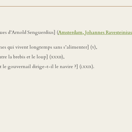
ques d’Arnold Senguerdius] (
Amsterdam, Johannes Ravesteinius
s qui vivent longtemps sans s’alimenter] (
v
),
re la brebis et le loup] (
xxxiii
),
e gouvernail dirige-t-il le navire ?] (
lxxix
).