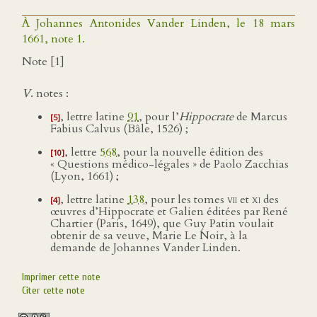
À Johannes Antonides Vander Linden, le 18 mars
1661, note 1.
Note [1]
V
. notes :
, lettre latine
91
, pour l’
Hippocrate
de Marcus
[5]
Fabius Calvus (Bâle, 1526) ;
, lettre
568
, pour la nouvelle édition des
[10]
« Questions médico-légales » de Paolo Zacchias
(Lyon, 1661) ;
, lettre latine
138
, pour les tomes
vii
et
xi
des
[4]
œuvres d’Hippocrate et Galien éditées par René
Chartier (Paris, 1649), que Guy Patin voulait
obtenir de sa veuve, Marie Le Noir, à la
demande de Johannes Vander Linden.
Imprimer cette note
Citer cette note