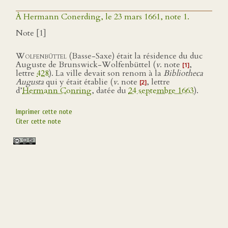
À Hermann Conerding, le 23 mars 1661, note 1.
Note [1]
Wolfenbüttel
(Basse-Saxe) était la résidence du duc
Auguste de Brunswick-Wolfenbüttel (
v
. note
,
[1]
lettre
428
). La ville devait son renom à la
Bibliotheca
Augusta
qui y était établie (
v
. note
, lettre
[2]
d’
Hermann Conring
, datée du
24 septembre 1663
).
Imprimer cette note
Citer cette note