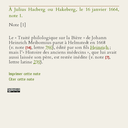
À Julius Hacberg ou Hakeberg, le 16 janvier 1664,
note 1.
Note [1]
Le « Traité philologique sur la Bière » de Johann
Heinrich Meibomius parut à Helmstedt en 1668
(
v
. note
, lettre
760
), édité par son fils
Heinrich
;
[14]
mais l’« Histoire des anciens médecins », que lui avait
aussi laissée son père, est restée inédite (
v
. note
,
[7]
lettre latine
239
).
Imprimer cette note
Citer cette note