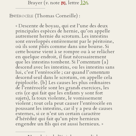
Brayer (
v
. note
, lettre
126
.
[9]
Entérocèle
(Thomas Corneille) :
« Descente de boyau, qui est l’une des deux
principales espèces de hernie, qu’on appelle
autrement hernie du scrotum. Les intestins
sont enveloppés entièrement par le péritoine,
où ils sont pliés comme dans une bourse. Si
cette bourse vient à se rompre ou à se relâcher
en quelque endroit, il faut nécessairement
que les intestins tombent. Si l’
omentum
{a}
descend avec les intestins, ou les intestins sans
lui, c’est l’entérocèle ; car quand l’
omentum
descend seul dans le scrotum, on appelle cela
épiplocèle. {b} Les causes les plus ordinaires
de l’entérocèle sont les grands exercices, les
cris (ce qui fait que les enfants y sont fort
sujets), la toux violente, le vomissement
violent ; tout cela peut causer l’entérocèle en
poussant les intestins, car il y a peu de causes
externes, si ce n’est un certain caractère
d’hérédité qui fait qu’un père hernieux
engendre un fils qui est aussi hernieux. »