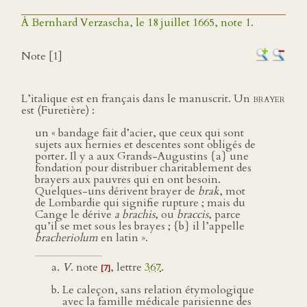
À Bernhard Verzascha, le 18 juillet 1665, note 1.
Note [1]
L’italique est en français dans le manuscrit. Un
brayer
est (Furetière) :
un « bandage fait d’acier, que ceux qui sont
sujets aux hernies et descentes sont obligés de
porter. Il y a aux Grands-Augustins {a} une
fondation pour distribuer charitablement des
brayers aux pauvres qui en ont besoin.
Quelques-uns dérivent brayer de
brak
, mot
de Lombardie qui signifie rupture ; mais du
Cange le dérive
a brachis
, ou
braccis
, parce
qu’il se met sous les brayes ; {b} il l’appelle
bracheriolum
en latin ».
V
. note
, lettre
367
.
[7]
Le caleçon, sans relation étymologique
avec la famille médicale parisienne des