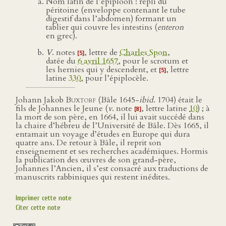
Nom latin de l’épiploon : repli du
péritoine (enveloppe contenant le tube
digestif dans l’abdomen) formant un
tablier qui couvre les intestins (
enteron
en grec).
V
. notes
, lettre de
Charles Spon
,
[5]
datée du
6 avril 1657
, pour le scrotum et
les hernies qui y descendent, et
, lettre
[5]
latine
330
, pour l’épiplocèle.
Johann Jakob
Buxtorf
(Bâle 1645-
ibid
. 1704) était le
fils de Johannes le Jeune (
v
. note
, lettre latine
10
) ; à
[8]
la mort de son père, en 1664, il lui avait succédé dans
la chaire d’hébreu de l’Université de Bâle. Dès 1665, il
entamait un voyage d’études en Europe qui dura
quatre ans. De retour à Bâle, il reprit son
enseignement et ses recherches académiques. Hormis
la publication des œuvres de son grand-père,
Johannes l’Ancien, il s’est consacré aux traductions de
manuscrits rabbiniques qui restent inédites.
Imprimer cette note
Citer cette note