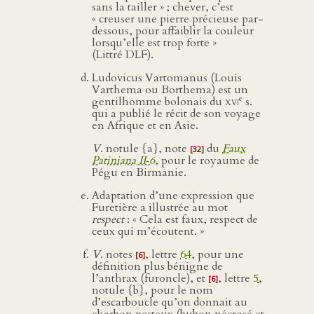
sans la tailler » ; chever, c’est
« creuser une pierre précieuse par-
dessous, pour affaiblir la couleur
lorsqu’elle est trop forte »
(Littré DLF).
Ludovicus Vartomanus (Louis
Varthema ou Borthema) est un
e
gentilhomme bolonais du
xvi
s.
qui a publié le récit de son voyage
en Afrique et en Asie.
V
. notule {a}, note
du
Faux
[32]
Patiniana II‑6
, pour le royaume de
Pégu en Birmanie.
Adaptation d’une expression que
Furetière a illustrée au mot
respect
: « Cela est faux, respect de
ceux qui m’écoutent. »
V
. notes
, lettre
64
, pour une
[6]
définition plus bénigne de
l’anthrax (furoncle), et
, lettre
5
,
[6]
notule {b}, pour le nom
d’escarboucle qu’on donnait au