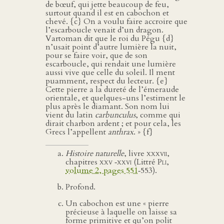
de bœuf, qui jette beaucoup de feu,
surtout quand il est en cabochon et
chevé. {c} On a voulu faire accroire que
l’escarboucle venait d’un dragon.
Vartoman dit que le roi du Pégu {d}
n’usait point d’autre lumière la nuit,
pour se faire voir, que de son
escarboucle, qui rendait une lumière
aussi vive que celle du soleil. Il ment
puamment, respect du lecteur. {e}
Cette pierre a la dureté de l’émeraude
orientale, et quelques-uns l’estiment le
plus après le diamant. Son nom lui
vient du latin
carbunculus
, comme qui
dirait charbon ardent ; et pour cela, les
Grecs l’appellent
anthrax
. » {f}
Histoire naturelle
, livre
xxxvii
,
chapitres
xxv ‑xxvi
(Littré
Pli
,
volume 2, pages 551
‑553).
Profond.
Un cabochon est une « pierre
précieuse à laquelle on laisse sa
forme primitive et qu’on polit