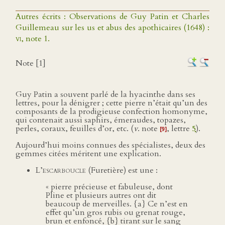
Autres écrits : Observations de Guy Patin et Charles
Guillemeau sur les us et abus des apothicaires (1648) :
vi
, note 1.
Note [1]
Guy Patin a souvent parlé de la hyacinthe dans ses
lettres, pour la dénigrer ; cette pierre n’était qu’un des
composants de la prodigieuse confection homonyme,
qui contenait aussi saphirs, émeraudes, topazes,
perles, coraux, feuilles d’or, etc. (
v
. note
, lettre
5
).
[9]
Aujourd’hui moins connues des spécialistes, deux des
gemmes citées méritent une explication.
L’
escarboucle
(Furetière) est une :
« pierre précieuse et fabuleuse, dont
Pline et plusieurs autres ont dit
beaucoup de merveilles. {a} Ce n’est en
effet qu’un gros rubis ou grenat rouge,
brun et enfoncé, {b} tirant sur le sang