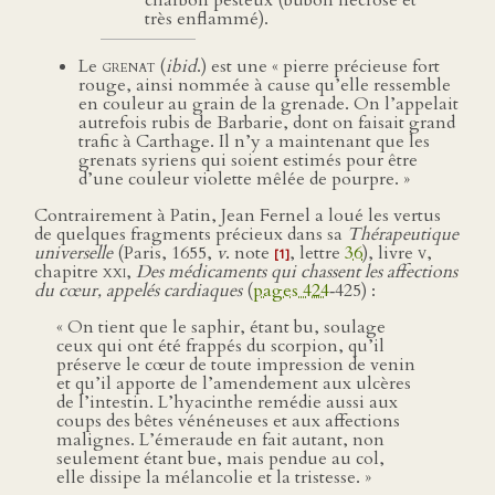
charbon pesteux (bubon nécrosé et
très enflammé).
Le
grenat
(
ibid
.) est une « pierre précieuse fort
rouge, ainsi nommée à cause qu’elle ressemble
en couleur au grain de la grenade. On l’appelait
autrefois rubis de Barbarie, dont on faisait grand
trafic à Carthage. Il n’y a maintenant que les
grenats syriens qui soient estimés pour être
d’une couleur violette mêlée de pourpre. »
Contrairement à Patin, Jean Fernel a loué les vertus
de quelques fragments précieux dans sa
Thérapeutique
universelle
(Paris, 1655,
v
. note
, lettre
36
), livre
v
,
[1]
chapitre
xxi
,
Des médicaments qui chassent les affections
du cœur, appelés cardiaques
(
pages 424
‑425) :
« On tient que le saphir, étant bu, soulage
ceux qui ont été frappés du scorpion, qu’il
préserve le cœur de toute impression de venin
et qu’il apporte de l’amendement aux ulcères
de l’intestin. L’hyacinthe remédie aussi aux
coups des bêtes vénéneuses et aux affections
malignes. L’émeraude en fait autant, non
seulement étant bue, mais pendue au col,
elle dissipe la mélancolie et la tristesse. »