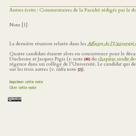
Autres écrits : Commentaires de la Faculté rédigés par l
Note [1]
La dernière réunion relatée dans les
Affaires de l’Université
Quatre candidats étaient alors en concurrence pour le décana
Duchesne et Jacques Pigis (
v
. note
du
chapitre susdit d
[49]
régence dans un collège de l’Université. Le candidat qui dev
sur les trois autres (
v. infra
note
).
[2]
Imprimer cette note
Citer cette note