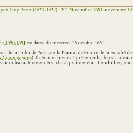
e doyen Guy Patin (1650-1652) : 2C. Novembre 1651-novembre 16
de 1650‑1651
est datée du mercredi 25 octobre 1651.
t de la Tribu de Paris, en la Nation de France de la Faculté des
es
Commentaires
). Ils étaient invités à présenter les lettres attes
ait indiscutablement être classé premier était Bouthillier, mais