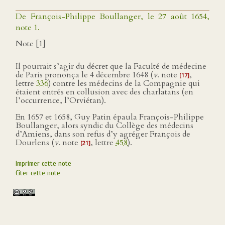
De François-Philippe Boullanger, le 27 août 1654,
note 1.
Note [1]
Il pourrait s’agir du décret que la Faculté de médecine
de Paris prononça le 4 décembre 1648 (
v
. note
,
[17]
lettre
336
) contre les médecins de la Compagnie qui
étaient entrés en collusion avec des charlatans (en
l’occurrence, l’Orviétan).
En 1657 et 1658, Guy Patin épaula François-Philippe
Boullanger, alors syndic du Collège des médecins
d’Amiens, dans son refus d’y agréger François de
Dourlens (
v
. note
, lettre
458
).
[21]
Imprimer cette note
Citer cette note