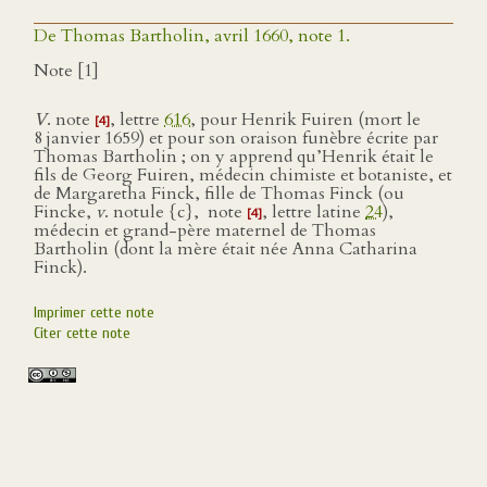
De Thomas Bartholin, avril 1660, note 1.
Note [1]
V
. note
, lettre
616
, pour Henrik Fuiren (mort le
[4]
8 janvier 1659) et pour son oraison funèbre écrite par
Thomas Bartholin ; on y apprend qu’Henrik était le
fils de Georg Fuiren, médecin chimiste et botaniste, et
de Margaretha Finck, fille de Thomas Finck (ou
Fincke,
v
. notule {c}, note
, lettre latine
24
),
[4]
médecin et grand-père maternel de Thomas
Bartholin (dont la mère était née Anna Catharina
Finck).
Imprimer cette note
Citer cette note