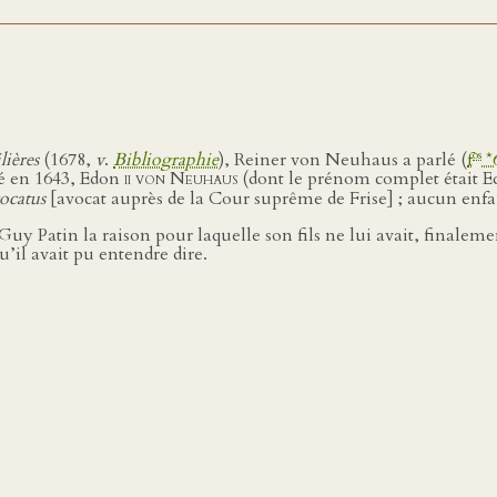
os
lières
(1678,
v
.
Bibliographie
), Reiner von Neuhaus a parlé (
f
*
né en 1643, Edon
ii
von Neuhaus
(dont le prénom complet était E
ocatus
[avocat auprès de la Cour suprême de Frise] ; aucun enfa
uy Patin la raison pour laquelle son fils ne lui avait, finalem
’il avait pu entendre dire.