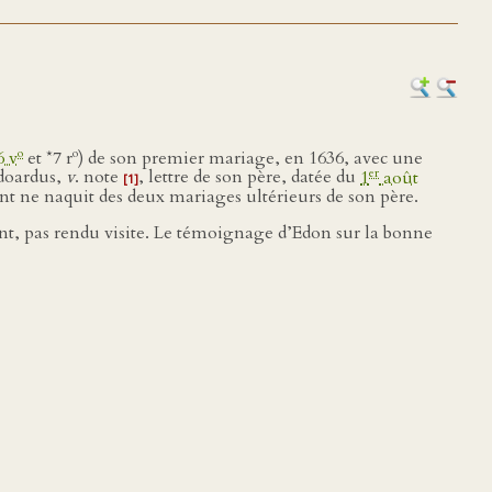
o
o
6 v
et *7 r
) de son premier mariage, en 1636, avec une
er
doardus,
v
. note
, lettre de son père, datée du
1
août
[1]
nt ne naquit des deux mariages ultérieurs de son père.
ent, pas rendu visite. Le témoignage d’Edon sur la bonne