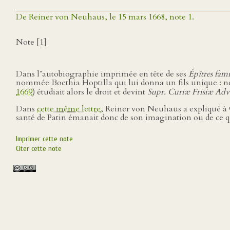
De Reiner von Neuhaus, le 15 mars 1668, note 1.
Note [1]
Dans l’autobiographie imprimée en tête de ses
Épîtres fami
nommée Boethia Hoptilla qui lui donna un fils unique : 
1669
) étudiait alors le droit et devint
Supr. Curiæ Frisiæ Adv
Dans
cette même lettre
, Reiner von Neuhaus a expliqué à G
santé de Patin émanait donc de son imagination ou de ce qu
Imprimer cette note
Citer cette note