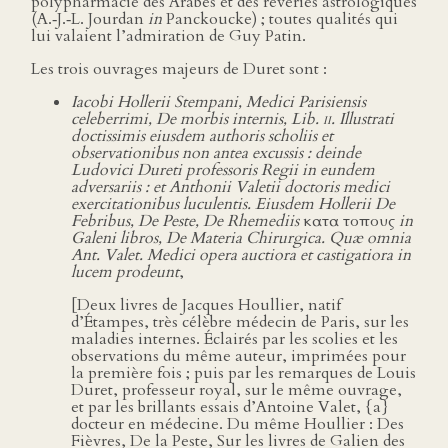
polypharmacie des Arabes et des rêveries astrologiques
(A.‑J.‑L. Jourdan
in
Panckoucke) ; toutes qualités qui
lui valaient l’admiration de Guy Patin.
Les trois ouvrages majeurs de Duret sont :
Iacobi Hollerii Stempani, Medici Parisiensis
celeberrimi, De morbis internis, Lib.
ii
. Illustrati
doctissimis eiusdem authoris scholiis et
observationibus non antea excussis : deinde
Ludovici Dureti professoris Regii in eundem
adversariis : et Anthonii Valetii doctoris medici
exercitationibus luculentis. Eiusdem Hollerii De
Febribus, De Peste, De Rhemediis
κατα τοπους
in
Galeni libros, De Materia Chirurgica. Quæ omnia
Ant. Valet. Medici opera auctiora et castigatiora in
lucem prodeunt
,
[Deux livres de Jacques Houllier, natif
d’Étampes, très célèbre médecin de Paris, sur les
maladies internes. Éclairés par les scolies et les
observations du même auteur, imprimées pour
la première fois ; puis par les remarques de Louis
Duret, professeur royal, sur le même ouvrage,
et par les brillants essais d’Antoine Valet, {a}
docteur en médecine. Du même Houllier : Des
Fièvres, De la Peste, Sur les livres de Galien des