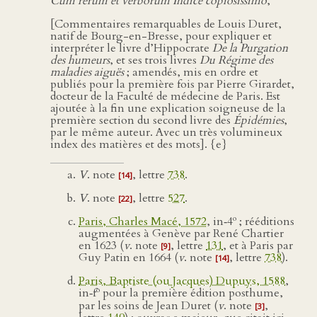
Cum rerum et verborum Indice copiosissimo
,
[Commentaires remarquables de Louis Duret,
natif de Bourg-en-Bresse, pour expliquer et
interpréter le livre d’Hippocrate
De la Purgation
des humeurs
, et ses trois livres
Du Régime des
maladies aiguës
; amendés, mis en ordre et
publiés pour la première fois par Pierre Girardet,
docteur de la Faculté de médecine de Paris. Est
ajoutée à la fin une explication soigneuse de la
première section du second livre des
Épidémies
,
par le même auteur. Avec un très volumineux
index des matières et des mots]. {e}
V
. note
, lettre
738
.
[14]
V
. note
, lettre
527
.
[22]
o
Paris, Charles Macé, 1572
, in‑4
; rééditions
augmentées à Genève par René Chartier
en 1623 (
v
. note
, lettre
131
, et à Paris par
[9]
Guy Patin en 1664 (
v
. note
, lettre
738
).
[14]
Paris, Baptiste (ou Jacques) Dupuys, 1588
,
o
in‑f
pour la première édition posthume,
par les soins de Jean Duret (
v
. note
,
[3]