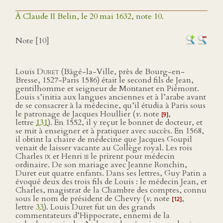
À Claude II Belin, le 20 mai 1632, note 10.
Note [10]
Louis
Duret
(Bâgé-la-Ville, près de Bourg-en-
Bresse, 1527-Paris 1586) était le second fils de Jean,
gentilhomme et seigneur de Montanet en Piémont.
Louis s’initia aux langues anciennes et à l’arabe avant
de se consacrer à la médecine, qu’il étudia à Paris sous
le patronage de Jacques Houllier (
v
. note
,
[9]
lettre
131
). En 1552, il y reçut le bonnet de docteur, et
se mit à enseigner et à pratiquer avec succès. En 1568,
il obtint la chaire de médecine que Jacques Goupil
venait de laisser vacante au Collège royal. Les rois
Charles
ix
et Henri
iii
le prirent pour médecin
ordinaire. De son mariage avec Jeanne Ronchin,
Duret eut quatre enfants. Dans ses lettres, Guy Patin a
évoqué deux des trois fils de Louis : le médecin Jean, et
Charles, magistrat de la Chambre des comptes, connu
sous le nom de président de Chevry (
v
. note
,
[12]
lettre
33
). Louis Duret fut un des grands
commentateurs d’Hippocrate, ennemi de la