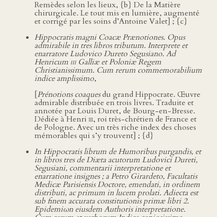
Remèdes selon les lieux, {b} De la Matière
chirurgicale. Le tout mis en lumière, augmenté
et corrigé par les soins d’Antoine Valet] ; {c}
Hippocratis magni Coacæ Prænotiones. Opus
admirabile in tres libros tributum. Interprete et
enarratore Ludovico Dureto Segusiano. Ad
Henricum
iii
Galliæ et Poloniæ Regem
Christianissimum. Cum rerum commemorabilium
indice amplissimo
,
[
Prénotions coaques
du grand Hippocrate. Œuvre
admirable distribuée en trois livres. Traduite et
annotée par Louis Duret, de Bourg-en-Bresse.
Dédiée à Henri
iii
, roi très-chrétien de France et
de Pologne. Avec un très riche index des choses
mémorables qui s’y trouvent] ; {d}
In Hippocratis librum de Humoribus purgandis, et
in libros tres de Diæta acutorum Ludovici Dureti,
Segusiani, commentarii interpretatione et
enarratione insignes ; a Petro Girardeto, Facultatis
Medicæ Parisiensis Doctore, emendati, in ordinem
distributi, ac primum in lucem prolati. Adiecta est
sub finem accurata constitutionis primæ libri 2.
Epidemiωn eiusdem Authoris interpretatione.