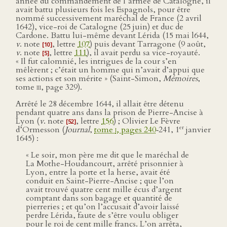
année du commandement de l’armée de Catalogne, il
avait battu plusieurs fois les Espagnols, pour être
nommé successivement maréchal de France (2 avril
1642), vice-roi de Catalogne (25 juin) et duc de
Cardone. Battu lui-même devant Lérida (15 mai l644,
v
. note
, lettre
107
) puis devant Tarragone (9 août,
[10]
v
. note
, lettre
111
), il avait perdu sa vice-royauté.
[5]
« Il fut calomnié, les intrigues de la cour s’en
mêlèrent ; c’était un homme qui n’avait d’appui que
ses actions et son mérite » (Saint-Simon,
Mémoires
,
tome
iii
, page 329).
Arrêté le 28 décembre 1644, il allait être détenu
pendant quatre ans dans la prison de Pierre-Ancise à
Lyon (
v
. note
, lettre
156
) ; Olivier Le Fèvre
[52]
er
d’Ormesson (
Journal
,
tome
i
, pages 240
‑241, 1
janvier
1645) :
« Le soir, mon père me dit que le maréchal de
La Mothe-Houdancourt, arrêté prisonnier à
Lyon, entre la porte et la herse, avait été
conduit en Saint-Pierre-Ancise ; que l’on
avait trouvé quatre cent mille écus d’argent
comptant dans son bagage et quantité de
pierreries ; et qu’on l’accusait d’avoir laissé
perdre Lérida, faute de s’être voulu obliger
pour le roi de cent mille francs. L’on arrêta,