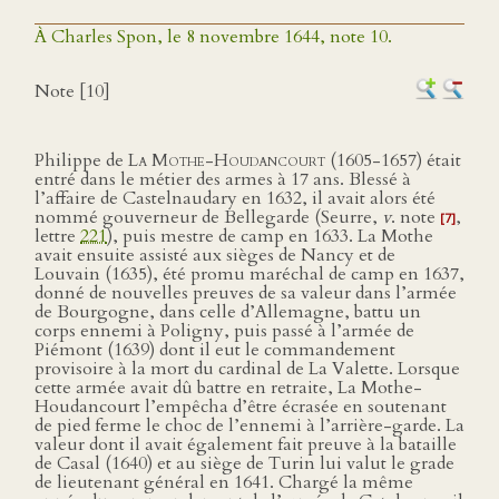
À Charles Spon, le 8 novembre 1644, note 10.
Note [10]
Philippe de
La Mothe-Houdancourt
(1605-1657) était
entré dans le métier des armes à 17 ans. Blessé à
l’affaire de Castelnaudary en 1632, il avait alors été
nommé gouverneur de Bellegarde (Seurre,
v
. note
,
[7]
lettre
221
), puis mestre de camp en 1633. La Mothe
avait ensuite assisté aux sièges de Nancy et de
Louvain (1635), été promu maréchal de camp en 1637,
donné de nouvelles preuves de sa valeur dans l’armée
de Bourgogne, dans celle d’Allemagne, battu un
corps ennemi à Poligny, puis passé à l’armée de
Piémont (1639) dont il eut le commandement
provisoire à la mort du cardinal de La Valette. Lorsque
cette armée avait dû battre en retraite, La Mothe-
Houdancourt l’empêcha d’être écrasée en soutenant
de pied ferme le choc de l’ennemi à l’arrière-garde. La
valeur dont il avait également fait preuve à la bataille
de Casal (1640) et au siège de Turin lui valut le grade
de lieutenant général en 1641. Chargé la même