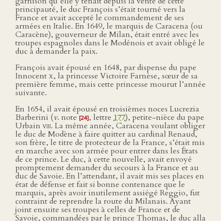
garnison qu’elle y tenait depuis la vente de cette
principauté, le duc François s’était tourné vers la
France et avait accepté le commandement de ses
armées en Italie. En 1649, le marquis de Caracena (ou
Caracène), gouverneur de Milan, était entré avec les
troupes espagnoles dans le Modénois et avait obligé le
duc à demander la paix.
François avait épousé en 1648, par dispense du pape
Innocent
x
, la princesse Victoire Farnèse, sœur de sa
première femme, mais cette princesse mourut l’année
suivante.
En 1654, il avait épousé en troisièmes noces Lucrezia
Barberini (
v
. note
, lettre
177
), petite-nièce du pape
[24]
Urbain
viii
. La même année, Caracena voulant obliger
le duc de Modène à faire quitter au cardinal Renaud,
son frère, le titre de protecteur de la France, s’était mis
en marche avec son armée pour entrer dans les États
de ce prince. Le duc, à cette nouvelle, avait envoyé
promptement demander du secours à la France et au
duc de Savoie. En l’attendant, il avait mis ses places en
état de défense et fait si bonne contenance que le
marquis, après avoir inutilement assiégé Reggio, fut
contraint de reprendre la route du Milanais. Ayant
joint ensuite ses troupes à celles de France et de
Savoie, commandées par le prince Thomas, le duc alla