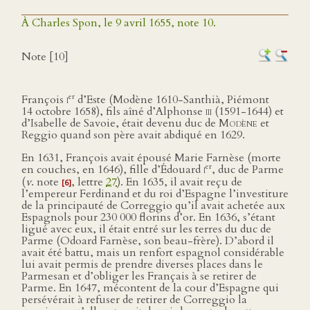
À Charles Spon, le 9 avril 1655, note 10.
Note [10]
er
François
i
d’Este (Modène 1610-Santhià, Piémont
14 octobre 1658), fils aîné d’Alphonse
iii
(1591-1644) et
d’Isabelle de Savoie, était devenu duc de
Modène
et
Reggio quand son père avait abdiqué en 1629.
En 1631, François avait épousé Marie Farnèse (morte
er
en couches, en 1646), fille d’Édouard
i
, duc de Parme
(
v
. note
, lettre
27
). En 1635, il avait reçu de
[6]
l’empereur Ferdinand et du roi d’Espagne l’investiture
de la principauté de Correggio qu’il avait achetée aux
Espagnols pour 230 000 florins d’or. En 1636, s’étant
ligué avec eux, il était entré sur les terres du duc de
Parme (Odoard Farnèse, son beau-frère). D’abord il
avait été battu, mais un renfort espagnol considérable
lui avait permis de prendre diverses places dans le
Parmesan et d’obliger les Français à se retirer de
Parme. En 1647, mécontent de la cour d’Espagne qui
persévérait à refuser de retirer de Correggio la