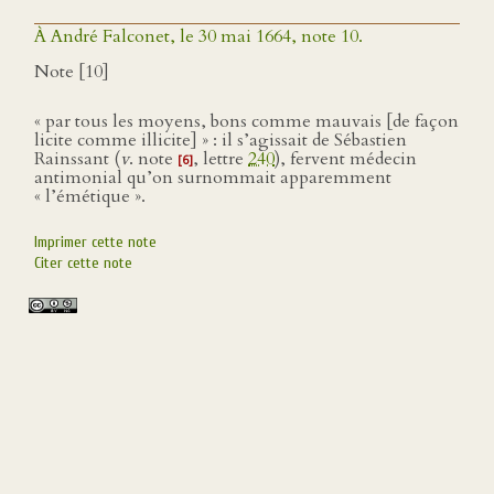
À André Falconet, le 30 mai 1664, note 10.
Note [10]
« par tous les moyens, bons comme mauvais [de façon
licite comme illicite] » : il s’agissait de Sébastien
Rainssant (
v
. note
, lettre
240
), fervent médecin
[6]
antimonial qu’on surnommait apparemment
« l’émétique ».
Imprimer cette note
Citer cette note