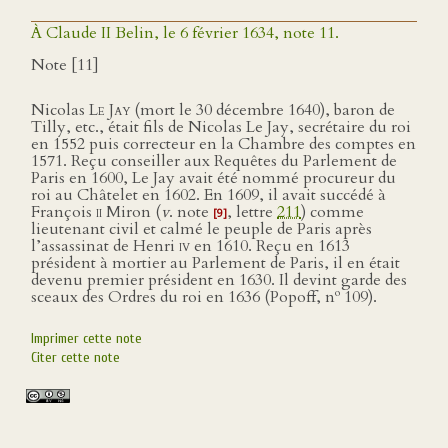
À Claude II Belin, le 6 février 1634, note 11.
Note [11]
Nicolas
Le Jay
(mort le 30 décembre 1640), baron de
Tilly, etc., était fils de Nicolas Le Jay, secrétaire du roi
en 1552 puis correcteur en la Chambre des comptes en
1571. Reçu conseiller aux Requêtes du Parlement de
Paris en 1600, Le Jay avait été nommé procureur du
roi au Châtelet en 1602. En 1609, il avait succédé à
François
ii
Miron (
v
. note
, lettre
211
) comme
[9]
lieutenant civil et calmé le peuple de Paris après
l’assassinat de Henri
iv
en 1610. Reçu en 1613
président à mortier au Parlement de Paris, il en était
devenu premier président en 1630. Il devint garde des
o
sceaux des Ordres du roi en 1636 (Popoff, n
109).
Imprimer cette note
Citer cette note