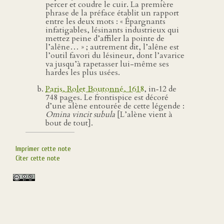
percer et coudre le cuir. La première
phrase de la préface établit un rapport
entre les deux mots : « Épargnants
infatigables, lésinants industrieux qui
mettez peine d’affiler la pointe de
l’alêne… » ; autrement dit, l’alêne est
l’outil favori du lésineur, dont l’avarice
va jusqu’à rapetasser lui-même ses
hardes les plus usées.
Paris, Rolet Boutonné, 1618
, in‑12 de
748 pages. Le frontispice est décoré
d’une alène entourée de cette légende :
Omina vincit subula
[L’alène vient à
bout de tout].
Imprimer cette note
Citer cette note