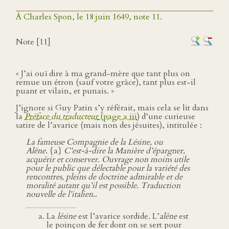
À Charles Spon, le 18 juin 1649, note 11.
Note [11]
« J’ai ouï dire à ma grand-mère que tant plus on
remue un étron (sauf votre grâce), tant plus est-il
puant et vilain, et punais. »
J’ignore si Guy Patin s’y référait, mais cela se lit dans
la
Préface du traducteur
(page a iii
) d’une curieuse
satire de l’avarice (mais non des jésuites), intitulée :
La fameuse Compagnie de la Lésine, ou
Alêne.
{a}
C’est-à-dire la Manière d’épargner,
acquérir et conserver. Ouvrage non moins utile
pour le public que délectable pour la variété des
rencontres, pleins de doctrine admirable et de
moralité autant qu’il est possible. Traduction
nouvelle de l’italien.
.
La
lésine
est l’avarice sordide. L’
alêne
est
le poinçon de fer dont on se sert pour