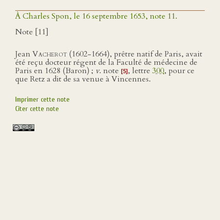
À Charles Spon, le 16 septembre 1653, note 11.
Note [11]
Jean
Vacherot
(1602-1664), prêtre natif de Paris, avait
été reçu docteur régent de la Faculté de médecine de
Paris en 1628 (Baron) ;
v
. note
, lettre
300
, pour ce
[5]
que Retz a dit de sa venue à Vincennes.
Imprimer cette note
Citer cette note