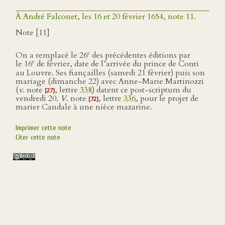
À André Falconet, les 16 et 20 février 1654, note 11.
Note [11]
e
On a remplacé le 26
des précédentes éditions par
e
le 16
de février, date de l’arrivée du prince de Conti
au Louvre. Ses fiançailles (samedi 21 février) puis son
mariage (dimanche 22) avec Anne-Marie Martinozzi
(
v
. note
, lettre
338
) datent ce post-scriptum du
[27]
vendredi 20.
V
. note
, lettre
336
, pour le projet de
[72]
marier Candale à une nièce mazarine.
Imprimer cette note
Citer cette note