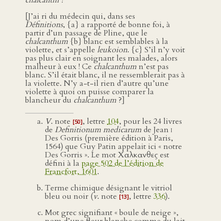
chalcanthi ?
[J’ai ri du médecin qui, dans ses
Définitions
, {a} a rapporté de bonne foi, à
partir d’un passage de Pline, que le
chalcanthum
{b} blanc est semblables à la
violette, et s’appelle
leukoion
. {c} S’il n’y voit
pas plus clair en soignant les malades, alors
malheur à eux ! Ce
chalcanthum
n’est pas
blanc. S’il était blanc, il ne ressemblerait pas à
la violette. N’y a-t-il rien d’autre qu’une
violette à quoi on puisse comparer la
blancheur du
chalcanthum
?]
V
. note
, lettre
104
, pour les 24 livres
[50]
de
Definitionum medicarum
de Jean
i
Des Gorris (première édition à Paris,
1564) que Guy Patin appelait ici « notre
Des Gorris ». Le mot Χαλκανθες est
défini à la
page 502 de l’édition de
Francfort, 1601
.
Terme chimique désignant le vitriol
bleu ou noir (
v
. note
, lettre
336
).
[13]
Mot grec signifiant « boule de neige »,