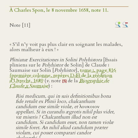
À Charles Spon, le 8 novembre 1658, note 11.
Note [11]
« S’il n’y voit pas plus clair en soignant les malades,
alors malheur à eux ! »
Plinianæ Exercitationes in Solini Polyhistora
[Essais
pliniens sur le
Polyhistor
de Solin] de Claude
i
Saumaise sur Solin [
Polyhistor
],
tome
i
, page 816
(première colonne, repères D‑E) de la réédition
d’Utrecht, 1689
(
v
. note
de la
Biographie de
[5]
Claude
ii
Saumaise
) :
Risi medicum, qui in suis definitionibus bona
fide retulit ex Plinii loco, chalcanthum
candidum esse simile violæ, et
λουκοιον
appellari. Si in curandis ægrotis nihil plus videt,
væ miseris ? Chalcanthum illud non est
candidum. Si candidum esset, non tamen violæ
simile foret. An nihil aliud candidum præter
violam, cui posset comparari candor