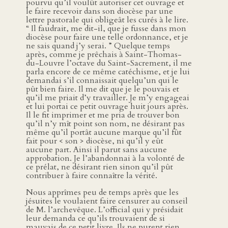
pourvu qu’il voulût autoriser cet ouvrage et
le faire recevoir dans son diocèse par une
lettre pastorale qui obligeât les curés à le lire.
“ Il faudrait, me dit-il, que je fusse dans mon
diocèse pour faire une telle ordonnance, et je
ne sais quand j’y serai. ” Quelque temps
après, comme je prêchais à Saint-Thomas-
du-Louvre l’octave du Saint-Sacrement, il me
parla encore de ce même catéchisme, et je lui
demandai s’il connaissait quelqu’un qui le
pût bien faire. Il me dit que je le pouvais et
qu’il me priait d’y travailler. Je m’y engageai
et lui portai ce petit ouvrage huit jours après.
Il le fit imprimer et me pria de trouver bon
qu’il n’y mît point son nom, ne désirant pas
même qu’il portât aucune marque qu’il fût
fait pour < son > diocèse, ni qu’il y eût
aucune part. Ainsi il parut sans aucune
approbation. Je l’abandonnai à la volonté de
ce prélat, ne désirant rien sinon qu’il pût
contribuer à faire connaître la vérité.
Nous apprîmes peu de temps après que les
jésuites le voulaient faire censurer au conseil
de M. l’archevêque. L’official qui y présidait
leur demanda ce qu’ils trouvaient de si
mauvais de ce petit livre. Ils ne purent rien