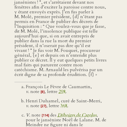
jansénistes ! ”, et s’arrêtaient devant nos
fenêtres afin d’exciter la paroisse contre nous,
y étant envoyés exprès. J’en fus parler à
M. Molé, premier président, {d} n’étant pas
permis en France de publier des décrets de
l’Inquisition : “ Que voulez-vous que je fasse,
dit M. Molé, l’insolence publique est telle
aujourd’hui que, si on avait entrepris de
publier dans la rue la mort du premier
président, il n’oserait pas dire qu’il est
vivant ! ” Je fus voir M. Fouquet, procureur
général, {e} et depuis on n’entendit plus
publier ce décret. Il y eut quelques petits livres
mal faits qui parurent contre mon
catéchisme. M. Arnauld les pulvérisa par un
écrit digne de sa profonde érudition. {f} »
François Le Fèvre de Caumartin,
v
. note
, lettre
298
.
[8]
Henri Duhamel, curé de Saint-Merri,
v
. note
, lettre
368
.
[27]
V
. note
des
Déboires de Carolus
,
[114]
pour le janséniste Noël de Lalane. M. de
Meindre ne figure ni dans le