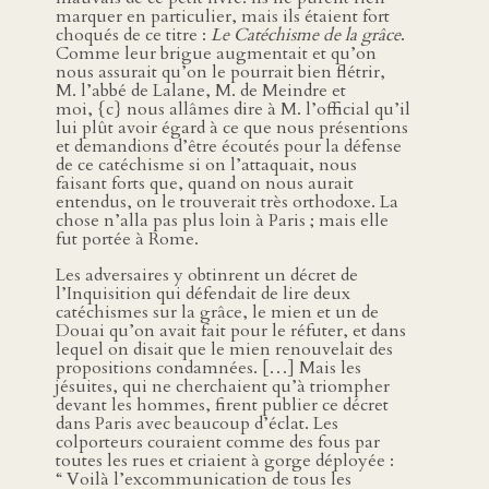
marquer en particulier, mais ils étaient fort
choqués de ce titre :
Le Catéchisme de la grâce
.
Comme leur brigue augmentait et qu’on
nous assurait qu’on le pourrait bien flétrir,
M. l’abbé de Lalane, M. de Meindre et
moi, {c} nous allâmes dire à M. l’official qu’il
lui plût avoir égard à ce que nous présentions
et demandions d’être écoutés pour la défense
de ce catéchisme si on l’attaquait, nous
faisant forts que, quand on nous aurait
entendus, on le trouverait très orthodoxe. La
chose n’alla pas plus loin à Paris ; mais elle
fut portée à Rome.
Les adversaires y obtinrent un décret de
l’Inquisition qui défendait de lire deux
catéchismes sur la grâce, le mien et un de
Douai qu’on avait fait pour le réfuter, et dans
lequel on disait que le mien renouvelait des
propositions condamnées. […] Mais les
jésuites, qui ne cherchaient qu’à triompher
devant les hommes, firent publier ce décret
dans Paris avec beaucoup d’éclat. Les
colporteurs couraient comme des fous par
toutes les rues et criaient à gorge déployée :
“ Voilà l’excommunication de tous les