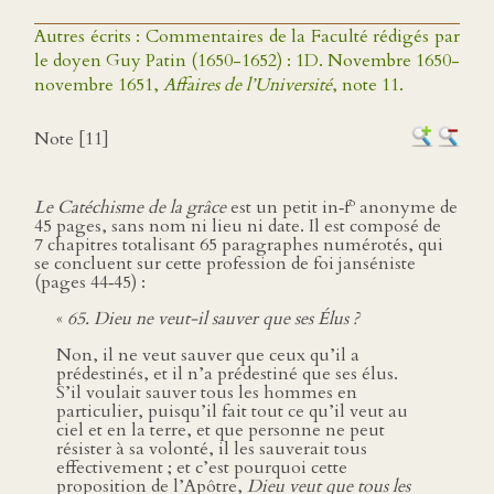
Autres écrits : Commentaires de la Faculté rédigés par
le doyen Guy Patin (1650-1652) : 1D. Novembre 1650-
novembre 1651,
Affaires de l’Université
, note 11.
Note [11]
o
Le Catéchisme de la grâce
est un petit in‑f
anonyme de
45 pages, sans nom ni lieu ni date. Il est composé de
7 chapitres totalisant 65 paragraphes numérotés, qui
se concluent sur cette profession de foi janséniste
(pages 44‑45) :
«
65. Dieu ne veut-il sauver que ses Élus ?
Non, il ne veut sauver que ceux qu’il a
prédestinés, et il n’a prédestiné que ses élus.
S’il voulait sauver tous les hommes en
particulier, puisqu’il fait tout ce qu’il veut au
ciel et en la terre, et que personne ne peut
résister à sa volonté, il les sauverait tous
effectivement ; et c’est pourquoi cette
proposition de l’Apôtre,
Dieu veut que tous les