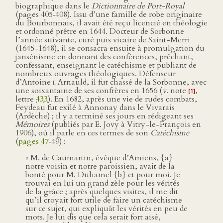
biographique dans le
Dictionnaire de Port-Royal
(pages 405‑408). Issu d’une famille de robe originaire
du Bourbonnais, il avait été reçu licencié en théologie
et ordonné prêtre en 1644. Docteur de Sorbonne
l’année suivante, curé puis vicaire de Saint-Merri
(1645-1648), il se consacra ensuite à promulgation du
jansénisme en donnant des conférences, prêchant,
confessant, enseignant le catéchisme et publiant de
nombreux ouvrages théologiques. Défenseur
d’Antoine
ii
Arnauld, il fut chassé de la Sorbonne, avec
une soixantaine de ses confrères en 1656 (
v
. note
,
[1]
lettre
433
). En 1682, après une vie de rudes combats,
Feydeau fut exilé à Annonay dans le Vivarais
(Ardèche) ; il y a terminé ses jours en rédigeant ses
Mémoires
(publiés par E. Jovy à Vitry-le-François en
1906), où il parle en ces termes de son
Catéchisme
(
pages 47
‑49) :
« M. de Caumartin, évêque d’Amiens, {a}
notre voisin et notre paroissien, avait de la
bonté pour M. Duhamel {b} et pour moi. Je
trouvai en lui un grand zèle pour les vérités
de la grâce ; après quelques visites, il me dit
qu’il croyait fort utile de faire un catéchisme
sur ce sujet, qui expliquât les vérités en peu de
mots. Je lui dis que cela serait fort aisé,