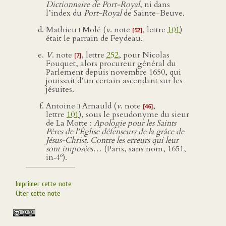
Dictionnaire de Port-Royal
, ni dans
l’index du
Port-Royal
de Sainte-Beuve.
Mathieu
i
Molé (
v
. note
, lettre
101
)
[52]
était le parrain de Feydeau.
V
. note
, lettre
252
, pour Nicolas
[7]
Fouquet, alors procureur général du
Parlement depuis novembre 1650, qui
jouissait d’un certain ascendant sur les
jésuites.
Antoine
ii
Arnauld (
v
. note
,
[46]
lettre
101
), sous le pseudonyme du sieur
de La Motte :
Apologie pour les Saints
Pères de l’Église défenseurs de la grâce de
Jésus-Christ. Contre les erreurs qui leur
sont imposées…
(Paris, sans nom, 1651,
o
in‑4
).
Imprimer cette note
Citer cette note