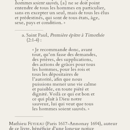
hommes soient sauvés
, {a} ne se doit point
entendre de tous les hommes en particulier,
sans en excepter un seul, mais de tous les élus
et prédestinés, qui sont de tous états, âge,
sexe, pays et condition. »
Saint Paul,
Première épître à Timothée
(2:1‑4) :
« Je recommande donc, avant
tout, qu’on fasse des demandes,
des prières, des supplications,
des actions de grâces pour tous
les hommes, pour les rois et
tous les dépositaires de
l’autorité, afin que nous
puissions mener une vie calme
et paisible, en toute piété et
dignité. Voilà ce qui est bon et
ce qui plaît à Dieu notre
sauveur, lui qui veut que tous
les hommes soient sauvés. »
Mathieu
Feydeau
(Paris 1617-Annonay 1694), auteur
de ce livre, bénéficie d’une longue notice