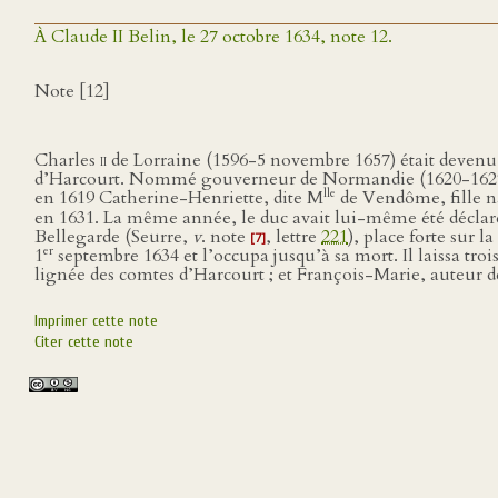
À Claude II Belin, le 27 octobre 1634, note 12.
Note [12]
Charles
ii
de Lorraine (1596-5 novembre 1657) était devenu
d’Harcourt. Nommé gouverneur de Normandie (1620-1627), i
lle
en 1619 Catherine-Henriette, dite M
de Vendôme, fille n
en 1631. La même année, le duc avait lui-même été déclaré
Bellegarde (Seurre,
v
. note
, lettre
221
), place forte sur l
[7]
er
1
septembre 1634 et l’occupa jusqu’à sa mort. Il laissa trois
lignée des comtes d’Harcourt ; et François-Marie, auteur 
Imprimer cette note
Citer cette note