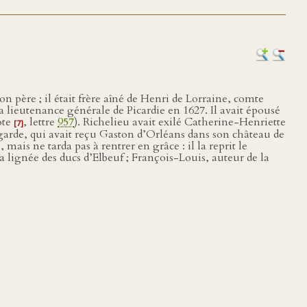
on père ; il était frère aîné de Henri de Lorraine, comte
ieutenance générale de Picardie en 1627. Il avait épousé
ote
, lettre
957
). Richelieu avait exilé Catherine-Henriette
[7]
garde, qui avait reçu Gaston d’Orléans dans son château de
mais ne tarda pas à rentrer en grâce : il la reprit le
a lignée des ducs d’Elbeuf ; François-Louis, auteur de la