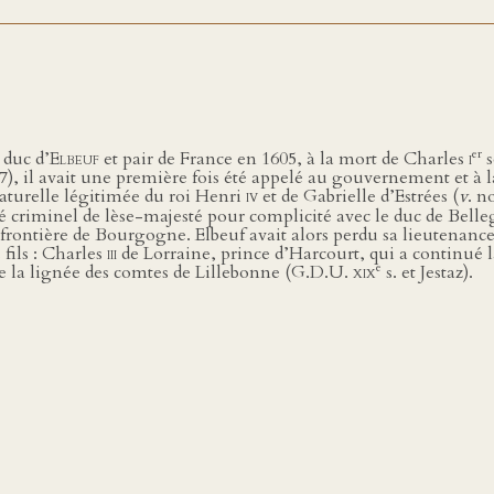
er
 duc d’
Elbeuf
et pair de France en 1605, à la mort de Charles
i
s
l avait une première fois été appelé au gouvernement et à la l
aturelle légitimée du roi Henri
iv
et de Gabrielle d’Estrées (
v
. n
 criminel de lèse-majesté pour complicité avec le duc de Belle
a frontière de Bourgogne. Elbeuf avait alors perdu sa lieutenance, 
 fils : Charles
iii
de Lorraine, prince d’Harcourt, qui a continué l
e
de la lignée des comtes de Lillebonne (G.D.U.
xix
s. et Jestaz).