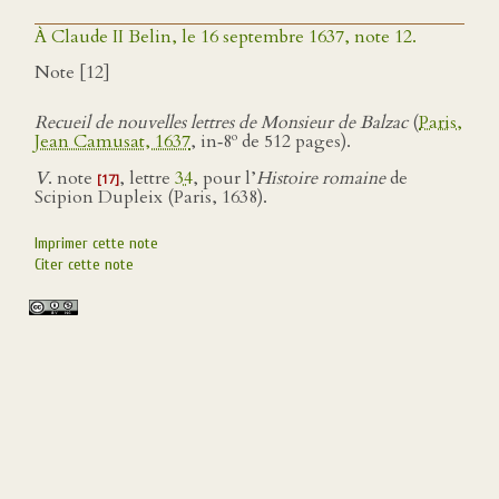
À Claude II Belin, le 16 septembre 1637, note 12.
Note [12]
Recueil de nouvelles lettres de Monsieur de Balzac
(
Paris,
o
Jean Camusat, 1637
, in‑8
de 512 pages).
V
. note
, lettre
34
, pour l’
Histoire romaine
de
[17]
Scipion Dupleix (Paris, 1638).
Imprimer cette note
Citer cette note