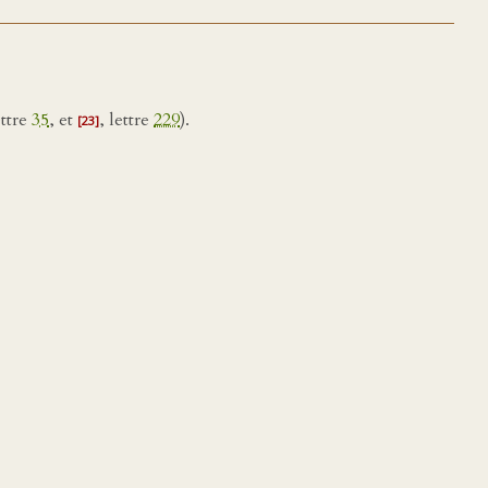
ettre
35
, et
, lettre
229
).
[23]