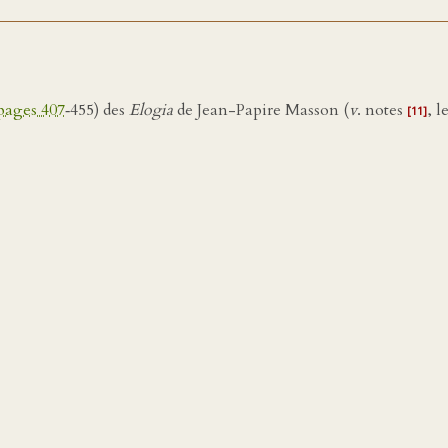
pages 407
‑455) des
Elogia
de Jean-Papire Masson (
v
. notes
, l
[11]