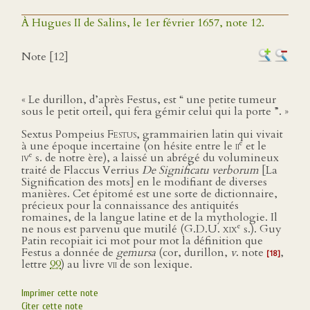
À Hugues II de Salins, le 1er février 1657, note 12.
Note [12]
« Le durillon, d’après Festus, est “ une petite tumeur
sous le petit orteil, qui fera gémir celui qui la porte ”. »
Sextus Pompeius
Festus
, grammairien latin qui vivait
e
à une époque incertaine (on hésite entre le
ii
et le
e
iv
s. de notre ère), a laissé un abrégé du volumineux
traité de Flaccus Verrius
De Significatu verborum
[La
Signification des mots] en le modifiant de diverses
manières. Cet épitomé est une sorte de dictionnaire,
précieux pour la connaissance des antiquités
romaines, de la langue latine et de la mythologie. Il
e
ne nous est parvenu que mutilé (G.D.U.
xix
s.). Guy
Patin recopiait ici mot pour mot la définition que
Festus a donnée de
gemursa
(cor, durillon,
v
. note
,
[18]
lettre
99
) au livre
vii
de son lexique.
Imprimer cette note
Citer cette note