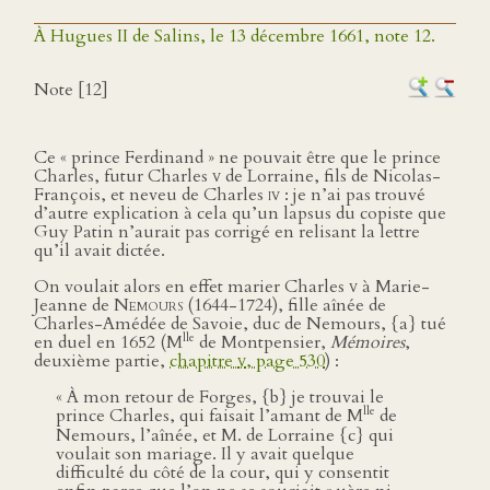
À Hugues II de Salins, le 13 décembre 1661, note 12.
Note [12]
Ce « prince Ferdinand » ne pouvait être que le prince
Charles, futur Charles
v
de Lorraine, fils de Nicolas-
François, et neveu de Charles
iv
: je n’ai pas trouvé
d’autre explication à cela qu’un lapsus du copiste que
Guy Patin n’aurait pas corrigé en relisant la lettre
qu’il avait dictée.
On voulait alors en effet marier Charles
v
à Marie-
Jeanne de
Nemours
(1644-1724), fille aînée de
Charles-Amédée de Savoie, duc de Nemours, {a} tué
lle
en duel en 1652 (M
de Montpensier,
Mémoires
,
deuxième partie,
chapitre
v
, page 530
) :
« À mon retour de Forges, {b} je trouvai le
lle
prince Charles, qui faisait l’amant de M
de
Nemours, l’aînée, et M. de Lorraine {c} qui
voulait son mariage. Il y avait quelque
difficulté du côté de la cour, qui y consentit