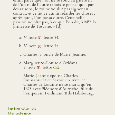
enfin parce que l’on ne se souciait guère ni
de l’un ni de l’autre ; mais je pensai que, par
des raisons, le roi ne voulut pas signer au
contrat, et ce fut ce qui fit retarder les choses ;
après quoi, l’on passa outre. Cette belle
me
passion ne plut pas, à ce que l’on dit, à M
la
princesse de Toscane. » {d}
V
. note
, lettre
84
.
[9]
V
. note
, lettre
35
.
[7]
Charles
iv
, oncle de Marie-Jeanne.
Marguerite-Louise d’Orléans,
v
. note
, lettre
652
.
[6]
Marie-Jeanne épousa Charles-
Emmanuel
ii
de Savoie en 1665, et
Charles de Loraine ne se maria qu’en
1678 avec Éléonore d’Autriche, fille de
l’empereur Ferdinand
iii
de Habsbourg.
Imprimer cette note
Citer cette note