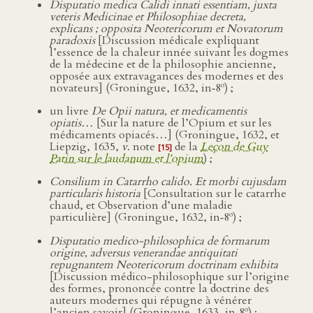
Disputatio medica Calidi innati essentiam, juxta
veteris Medicinae et Philosophiae decreta,
explicans ; opposita Neotericorum et Novatorum
paradoxis
[Discussion médicale expliquant
l’essence de la chaleur innée suivant les dogmes
de la médecine et de la philosophie ancienne,
opposée aux extravagances des modernes et des
o
novateurs] (Groningue, 1632, in‑8
) ;
un livre
De Opii natura, et medicamentis
opiatis…
[Sur la nature de l’Opium et sur les
médicaments opiacés…] (Groningue, 1632, et
Liepzig, 1635,
v
. note
de la
Leçon de Guy
[15]
Patin sur le laudanum et l’opium
) ;
Consilium in Catarrho calido. Et morbi cujusdam
particularis historia
[Consultation sur le catarrhe
chaud, et Observation d’une maladie
o
particulière] (Groningue, 1632, in‑8
) ;
Disputatio medico-philosophica de formarum
origine, adversus venerandae antiquitati
repugnantem Neotericorum doctrinam exhibita
[Discussion médico-philosophique sur l’origine
des formes, prononcée contre la doctrine des
auteurs modernes qui répugne à vénérer
o
l’ancien savoir] (Groningue, 1633, in‑8
) ;