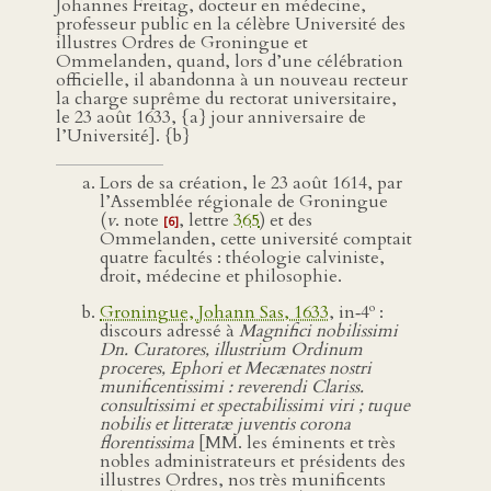
Johannes Freitag, docteur en médecine,
professeur public en la célèbre Université des
illustres Ordres de Groningue et
Ommelanden, quand, lors d’une célébration
officielle, il abandonna à un nouveau recteur
la charge suprême du rectorat universitaire,
le 23 août 1633, {a} jour anniversaire de
l’Université]. {b}
Lors de sa création, le 23 août 1614, par
l’Assemblée régionale de Groningue
(
v
. note
, lettre
365
) et des
[6]
Ommelanden, cette université comptait
quatre facultés : théologie calviniste,
droit, médecine et philosophie.
o
Groningue, Johann Sas, 1633
, in‑4
:
discours adressé à
Magnifici nobilissimi
Dn. Curatores, illustrium Ordinum
proceres, Ephori et Mecænates nostri
munificentissimi : reverendi Clariss.
consultissimi et spectabilissimi viri ; tuque
nobilis et litteratæ juventis corona
florentissima
[MM. les éminents et très
nobles administrateurs et présidents des
illustres Ordres, nos très munificents