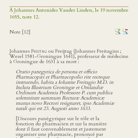
À Johannes Antonides Vander Linden, le 19 novembre
1655, note 12.
Note [12]
Johannes
Freitag
ou Freijtag (Johannes Freitagius ;
Wesel 1581-Groningue 1641), professeur de médecine
à Groningue de 1631 à sa mort :
Oratio panegyrica de persona et officio
Pharmacopæi et Pharmacopolio rite recteque
instruendo, habita a Iohanne Freitagio M.D. in
Incluta Illustrium Groningæ et Omlandiæ
Ordinum Academia Professore P. cum publica
solemnitate summum Recturæ Academicæ
munus novo Rectori resignaret, ipso Academiæ
natali qui est 23. Augusti anno 1633
.
[Discours panégyrique sur le rôle et la
fonction du pharmacien et sur la manière
dont il faut convenablement et justement
organiser une pharmacie, prononcé par