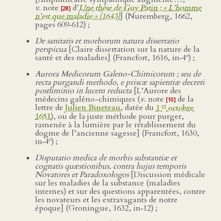
v
. note
d’
Une thèse de Guy Patin : « L’homme
[28]
n’est que maladie » (1643)
] (Nuremberg, 1662,
pages 609‑612) ;
De sanitatis et morborum natura dissertatio
perspicua
[Claire dissertation sur la nature de la
o
santé et des maladies] (Francfort, 1616, in‑4
) ;
Aurora Medicorum Galeno-Chimicorum ; seu de
recta purgandi methodo, e priscæ sapientiæ decreti
postliminio in lucem reducta
[L’Aurore des
médecins galéno-chimiques (
v
. note
de la
[10]
er
lettre de
Julien Bineteau
, datée du
1
octobre
1651
), ou de la juste méthode pour purger,
ramenée à la lumière par le rétablissement du
dogme de l’ancienne sagesse] (Francfort, 1630,
o
in‑4
) ;
Disputatio medica de morbis substantiæ et
cognatis quæstionibus, contra hujus temporis
Novatores et Paradoxologos
[Discussion médicale
sur les maladies de la substance (maladies
internes) et sur des questions apparentées, contre
les novateurs et les extravagants de notre
époque] (Groningue, 1632, in‑12) ;