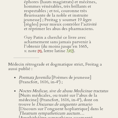
éphores (hauts magistrats) et mécènes,
hommes vénérables, très brillants et
respectables ; et toi, couronne très
fleurissante de la noble et instruite
jeunesse] ; Freitag y soumet 19
leges
[règles] pour mieux contrôler l’activité
et réprimer les abus des pharmaciens.
Guy Patin a cherché ce livre avec
acharnement sans jamais parvenir à
l’obtenir (du moins jusqu’en 1665,
v
. note
, lettre latine
349
).
[1]
Médecin rétrograde et dogmatique strict, Freitag a
aussi publié :
Poemata Juvenilia
[Poèmes de jeunesse]
o
(Francfort, 1616, in‑4
) ;
Noctes Medicae, sive de abusu Medicinae tractatus
[Nuits médicales, ou traité sur l’abus de la
o
médecine] (Francfort, 1616, in‑4
), dont on
trouve le
Discursus de unguento armario
[Discours sur l’onguent hopliatrique] dans le
Theatrum sympatheticum auctum…
[Amphithéâtre sympathique augmenté…,