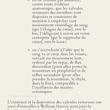
en ne voulant pas admettre,
contre toute évidence
anatomique, que les valvules
veineuses des membres sont
disposées et construites de
manière à empêcher tout
mouvement centrifuge du sang
(qui l’éloigne du cœur), vers le
bas, l’obligeant à suivre un cours
centripète (qui le rapproche du
cœur), vers le haut ;
en s’accrochant à l’idée que le
sang va et vient dans les veines,
suivant un mouvement lent,
rythmé par les repas, de flux
descendant (pour aller porter la
nourriture en périphérie) et de
reflux ascendant (pour aller
prendre la nourriture, le chyle,
dans le foie), comparable à
l’oscillation des marées
océaniques.
L’existence et la disposition des valvules veineuses ont
servi d’étincelles à William Harvey pour jeter la