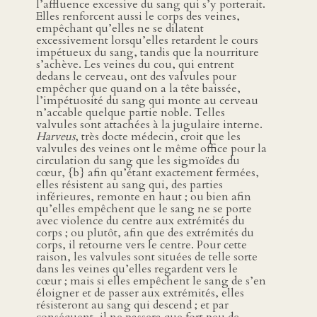
l’affluence excessive du sang qui s’y porterait.
Elles renforcent aussi le corps des veines,
empêchant qu’elles ne se dilatent
excessivement lorsqu’elles retardent le cours
impétueux du sang, tandis que la nourriture
s’achève. Les veines du cou, qui entrent
dedans le cerveau, ont des valvules pour
empêcher que quand on a la tête baissée,
l’impétuosité du sang qui monte au cerveau
n’accable quelque partie noble. Telles
valvules sont attachées à la jugulaire interne.
Harveus
, très docte médecin, croit que les
valvules des veines ont le même office pour la
circulation du sang que les sigmoïdes du
cœur, {b} afin qu’étant exactement fermées,
elles résistent au sang qui, des parties
inférieures, remonte en haut ; ou bien afin
qu’elles empêchent que le sang ne se porte
avec violence du centre aux extrémités du
corps ; ou plutôt, afin que des extrémités du
corps, il retourne vers le centre. Pour cette
raison, les valvules sont situées de telle sorte
dans les veines qu’elles regardent vers le
cœur ; mais si elles empêchent le sang de s’en
éloigner et de passer aux extrémités, elles
résisteront au sang qui descend ; et par