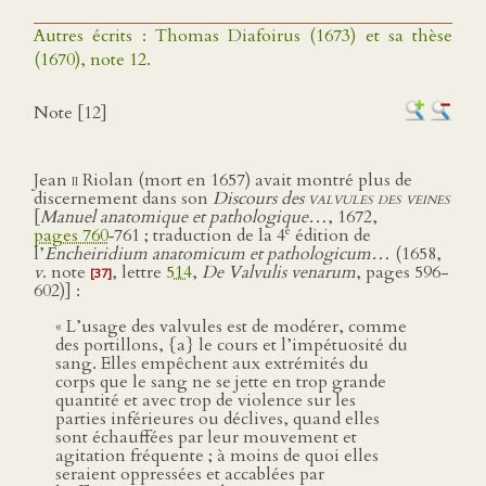
Autres écrits : Thomas Diafoirus (1673) et sa thèse
(1670), note 12.
Note [12]
Jean
ii
Riolan (mort en 1657) avait montré plus de
discernement dans son
Discours des
valvules des veines
[
Manuel anatomique et pathologique…
, 1672,
e
pages 760
‑761 ; traduction de la 4
édition de
l’
Encheiridium anatomicum et pathologicum…
(1658,
v
. note
, lettre
514
,
De Valvulis venarum
, pages 596-
[37]
602)] :
« L’usage des valvules est de modérer, comme
des portillons, {a} le cours et l’impétuosité du
sang. Elles empêchent aux extrémités du
corps que le sang ne se jette en trop grande
quantité et avec trop de violence sur les
parties inférieures ou déclives, quand elles
sont échauffées par leur mouvement et
agitation fréquente ; à moins de quoi elles
seraient oppressées et accablées par