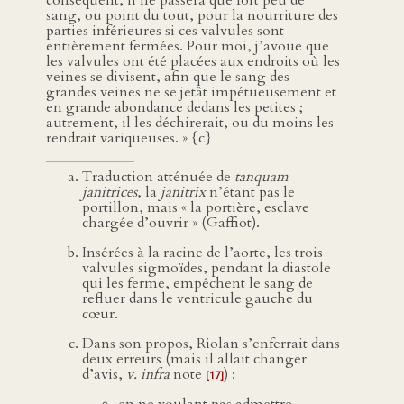
conséquent, il ne passera que fort peu de
sang, ou point du tout, pour la nourriture des
parties inférieures si ces valvules sont
entièrement fermées. Pour moi, j’avoue que
les valvules ont été placées aux endroits où les
veines se divisent, afin que le sang des
grandes veines ne se jetât impétueusement et
en grande abondance dedans les petites ;
autrement, il les déchirerait, ou du moins les
rendrait variqueuses. » {c}
Traduction atténuée de
tanquam
janitrices
, la
janitrix
n’étant pas le
portillon, mais « la portière, esclave
chargée d’ouvrir » (Gaffiot).
Insérées à la racine de l’aorte, les trois
valvules sigmoïdes, pendant la diastole
qui les ferme, empêchent le sang de
refluer dans le ventricule gauche du
cœur.
Dans son propos, Riolan s’enferrait dans
deux erreurs (mais il allait changer
d’avis,
v. infra
note
) :
[17]