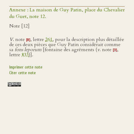
Annexe : La maison de Guy Patin, place du Chevalier
du Guet, note 12.
Note [12]
V
. note
, lettre
261
, pour la description plus détaillée
[8]
de ces deux pièces que Guy Patin considérait comme
sa
fons leporum
[fontaine des agréments (
v
. note
,
[3]
lettre
833
)].
Imprimer cette note
Citer cette note