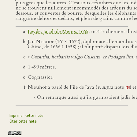
plus gros que les autres. C’est sous ces arbres que les Indi
ne se trouvent nullement incommodés des ardeurs du soleil
dessous, et couvertes de bourre, desquelles les éléphants 
sanguine dehors et dedans, et plein de grains comme les
o
Leyde, Jacob de Meurs, 1665
, in‑4
richement illust
Jan
Nieuhof
(1618-1672), diplomate allemand au se
Chine, de 1656 à 1658) ; il fut porté disparu lors d
«
Cassutha, herbariis vulgo Cuscuta, et Podagra lini
,
1 490 mètres.
Cognassier.
Nieuhof a parlé de l’île de Java (
v. supra
note
) e
[6]
« On remarque aussi qu’ils garnissaient jadis leur
Imprimer cette note
Citer cette note