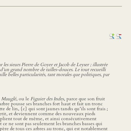
s sieurs Pierre de Goyer et Jacob de Leyser ; illustrée
ie d’un grand nombre de tailles-douces. Le tout recueilli
le belles particularités, tant morales que politiques, par
t
Mauglé
, ou le
Figuier des Indes
, parce que son fruit
 arbre pousse ses branches fort haut et fait un tronc
e de lin, {c} qui sont jaunes tandis qu’ils sont frais ;
 petit, et deviennent comme des nouveaux pieds
ltiplient tout de même, et ainsi consécutivement
et ce ne sont pas seulement les branches basses qui
père de tous ces arbres au tronc, qui est notablement