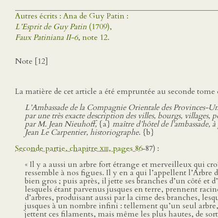
Autres écrits : Ana de Guy Patin :
L’Esprit de Guy Patin
(1709),
Faux Patiniana II-6
, note 12.
Note [12]
La matière de cet article a été empruntée au seconde tome 
L’Ambassade de la Compagnie Orientale des Provinces-Unies 
par une très exacte description des villes, bourgs, villages,
par M. Jean Nieuhoff,
{a}
maître d’hôtel de l’ambassade, à p
Jean Le Carpentier, historiographe
. {b}
Seconde partie, chapitre
xiii
, pages 86
‑87) :
« Il y a aussi un arbre fort étrange et merveilleux qui cr
ressemble à nos figues. Il y en a qui l’appellent l’Arbre 
bien gros ; puis après, il jette ses branches d’un côté et d
lesquels étant parvenus jusques en terre, prennent raci
d’arbres, produisant aussi par la cime des branches, lesq
jusques à un nombre infini : tellement qu’un seul arbre,
jettent ces filaments, mais même les plus hautes, de sor