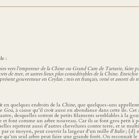
de :
vers l’empereur de la Chine ou Grand Cam de Tartarie, faite par le
 ports de mer, et autres lieux plus considérables de la Chine. Enrich
résent gouverneur en Ceylan ; mis en français, orné et assorti de mil
oît en quelques endroits de la
Chine
, que quelques-uns appellen
de
Goa
, à cause qu’il croît aussi en abondance dans cette île. Cet
’autre, desquelles sortent de petits filaments semblables à la goutt
ne et font comme un arbre nouveau. Car ils se font gros petit à
uelles rejettent aussi d’autres chevelures contre terre, et se mu
 par ce moyen, peut couvrir la largeur d’un mille d’
Italie
; {d} 
te qu’un seul arbre peut faire une grande forêt. On reconnaît le 