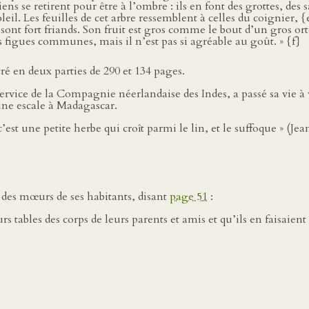
ens se retirent pour être à l’ombre : ils en font des grottes, des s
. Les feuilles de cet arbre ressemblent à celles du coignier, {e
sont fort friands. Son fruit est gros comme le bout d’un gros ort
 figues communes, mais il n’est pas si agréable au goût. » {f}
ré en deux parties de 290 et 134 pages.
rvice de la Compagnie néerlandaise des Indes, a passé sa vie à
’une escale à Madagascar.
 c’est une petite herbe qui croît parmi le lin, et le suffoque » (Jea
t des mœurs de ses habitants, disant
page 51
:
s tables des corps de leurs parents et amis et qu’ils en faisaient