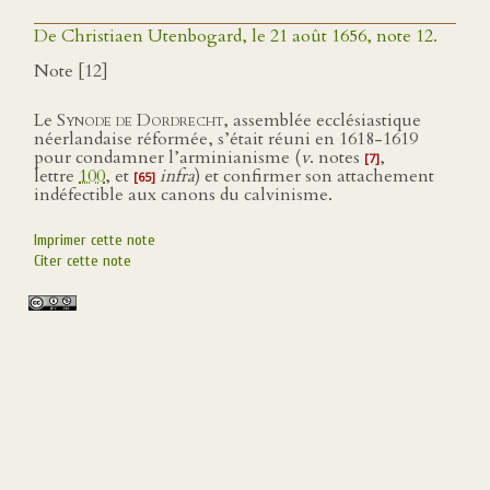
De Christiaen Utenbogard, le 21 août 1656, note 12.
Note [12]
Le
Synode de Dordrecht
, assemblée ecclésiastique
néerlandaise réformée, s’était réuni en 1618-1619
pour condamner l’arminianisme (
v
. notes
,
[7]
lettre
100
, et
infra
) et confirmer son attachement
[65]
indéfectible aux canons du calvinisme.
Imprimer cette note
Citer cette note