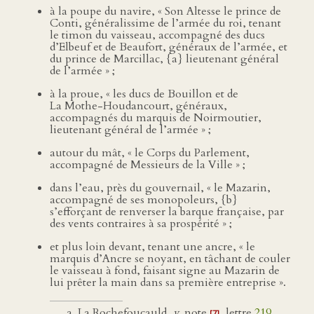
à la poupe du navire, « Son Altesse le prince de
Conti, généralissime de l’armée du roi, tenant
le timon du vaisseau, accompagné des ducs
d’Elbeuf et de Beaufort, généraux de l’armée, et
du prince de Marcillac, {a} lieutenant général
de l’armée » ;
à la proue, « les ducs de Bouillon et de
La Mothe-Houdancourt, généraux,
accompagnés du marquis de Noirmoutier,
lieutenant général de l’armée » ;
autour du mât, « le Corps du Parlement,
accompagné de Messieurs de la Ville » ;
dans l’eau, près du gouvernail, « le Mazarin,
accompagné de ses monopoleurs, {b}
s’efforçant de renverser la barque française, par
des vents contraires à sa prospérité » ;
et plus loin devant, tenant une ancre, « le
marquis d’Ancre se noyant, en tâchant de couler
le vaisseau à fond, faisant signe au Mazarin de
lui prêter la main dans sa première entreprise ».
La Rochefoucauld,
v
. note
, lettre
219
.
[7]