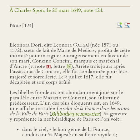
À Charles Spon, le 20 mars 1649, note 124.
Note [124]
Eleonora Dori, dite Leonora
Galigaï
(née 1571 ou
1572), sœur de lait de Marie de Médicis, profita de cette
intimité pour intriguer outrageusement en faveur de
son mari, Concino Concini, marquis et maréchal
d’Ancre (
v
. note
, lettre
89
). Arrêté trois jours après
[8]
l’assassinat de Concini, elle fut condamnée pour lèse-
majesté et sorcellerie. Le 8 juillet 1617, elle fut
décapitée et son corps brûlé.
Les libelles frondeurs ont abondamment joué sur le
parallèle entre Mazarin et Concini, son infortuné
prédécesseur. L’un des plus éloquents est, en 1649,
une affiche intitulée
Le salut de la France dans les armes
de la Ville de Paris
(
Bibliothèque mazarine
). Sa gravure
y représente la nef héraldique de Paris et l’on voit :
dans le ciel, « le bon génie de la France,
conduisant Sa Majesté en sa flotte royale » ;