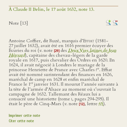
À Claude II Belin, le 17 août 1632, note 13.
Note [13]
Antoine Coffier, dit Ruzé, marquis d’
Effiat
(1581-
27 juillet 1632), avait été en 1616 premier écuyer des
Écuries du roi (
v
. note
des
Deux
Vies
latines de Jean
[29]
Héroard
), capitaine des chevau-légers de la garde
royale en 1617, puis chevalier des Ordres en 1620. En
1624, il avait négocié à Londres le mariage de la
er
princesse Henriette de France avec Charles
i
. Effiat
avait été nommé surintendant des finances en 1626,
maréchal de camp en 1628 et enfin maréchal de
er
France le 1
janvier 1631. Il mourut l’année suivante à
la tête de l’armée d’Alsace au moment où s’ouvrait la
campagne de 1632. Tallemant des Réaux lui a
consacré une historiette (tome
i
, pages 294‑295). Il
était le père de Cinq-Mars (
v
. note
, lettre
65
).
[12]
Imprimer cette note
Citer cette note